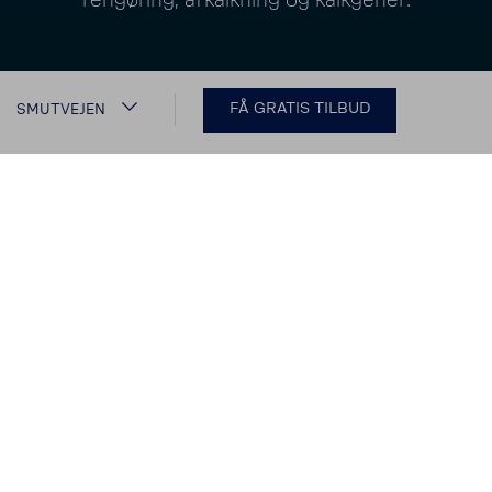
rengø­ring, afkal­k­ning og kalk­gener.
FÅ GRATIS TILBUD
SMUTVEJEN
KALKFRIT BWT VAND -
FJERN KALKEN FRA
VANDET
Vil du også have kalkfrit vand?