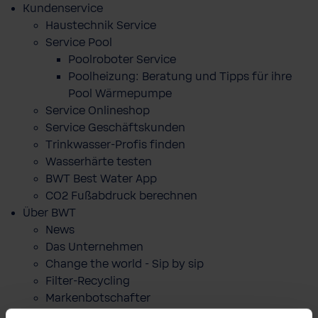
Kundenservice
Haustechnik Service
Service Pool
Poolroboter Service
Poolheizung: Beratung und Tipps für ihre
Pool Wärmepumpe
Service Onlineshop
Service Geschäftskunden
Trinkwasser-Profis finden
Wasserhärte testen
BWT Best Water App
CO2 Fußabdruck berechnen
Über BWT
News
Das Unternehmen
Change the world - Sip by sip
Filter-Recycling
Markenbotschafter
Best Water Run