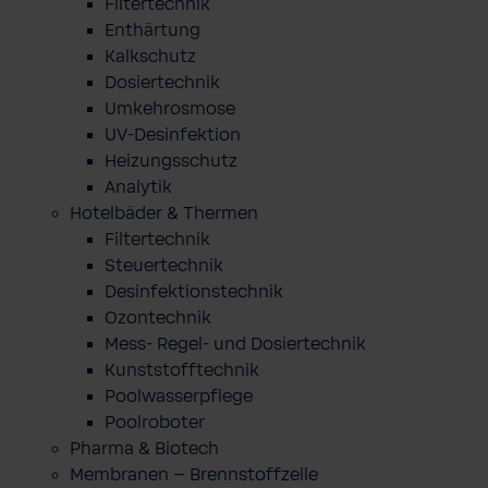
Filtertechnik
Enthärtung
Kalkschutz
Dosiertechnik
Umkehrosmose
UV-Desinfektion
Heizungsschutz
Analytik
Hotelbäder & Thermen
Filtertechnik
Steuertechnik
Desinfektionstechnik
Ozontechnik
Mess- Regel- und Dosiertechnik
Kunststofftechnik
Poolwasserpflege
Poolroboter
Pharma & Biotech
Membranen – Brennstoffzelle