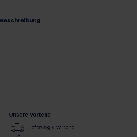
u
s
Beschreibung
Unsere Vorteile
Lieferung & Versand