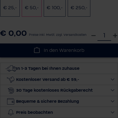
€ 25,-
€ 50,-
€ 100,-
€ 250,-
€ 0,00
W
Preise inkl. MwSt. zzgl. Versandkosten
ä
h
In den Warenkorb
l
e
d
In 1-3 Tagen bei Ihnen zuhause
i
e
Kostenloser Versand ab € 59,-
M
30 Tage kostenloses Rückgaberecht
e
n
Bequeme & sichere Bezahlung
g
e
Preis beobachten
a