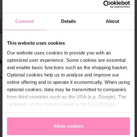
Nachhaltige Wassersysteme
Consent
Details
About
Shop
Wasser von BWT
zurück
|
This website uses cookies
Our website uses cookies to provide you with an
Produkte für
optimised user experience. Some cookies are essential
Holzkarten als Geschenkgutschein
zuhause
and enable basic functions such as the shopping basket.
Optional cookies help us to analyse and improve our
Produktnummer: SW10529.2
Lösungen für
online offering and to operate it economically. When using
Geschäftskunden
optional cookies, data may be transmitted to companies
ergalerie überspringen
from third countries such as the USA (e.g. Google). The
recipients of this data are listed in the EU-US Data
Kundenservice
Privacy Framework (DPF), which guarantees an
appropriate level of data protection. You can
accept all
Über BWT
cookies
or
only allow necessary cookies
. You can
Allow cookies
access and change your chosen setting at any time in