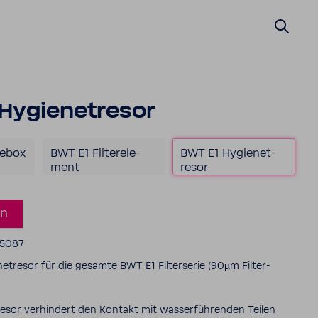
ygie­ne­t­resor
nebox
BWT E1 Filter­ele­
BWT E1 Hygie­ne­t­
ment
resor
en
45087
­ne­t­resor für die gesamte BWT E1 Filter­serie (90µm Filter­
­resor verhin­dert den Kontakt mit wasser­füh­renden Teilen