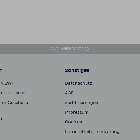
zum Seiten­an­fang
n
Sonstiges
on BWT
Daten­schutz
für zu Hause
AGB
für Geschäfts­
Zerti­fi­zie­rungen
Impressum
p
Cookies
Barrie­re­frei­heits­er­klä­rung
s