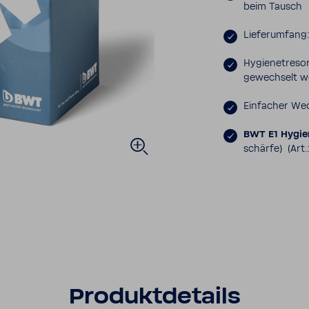
beim Tausch
Liefer­um­fang:
Hygie­ne­t­reso
gewech­selt 
Einfa­cher We
BWT E1 Hygie­n
schärfe)
(Art.
Produkt­de­tails