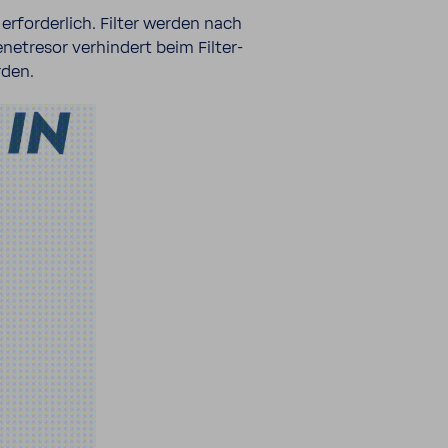
 erfor­der­lich. Filter werden nach
e­t­resor verhin­dert beim Filter­
rden.