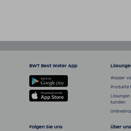
BWT Best Water App
Lösunge
Wasser v
Produkte 
Lösungen 
kunden
Online­sho
Folgen Sie uns
Über un