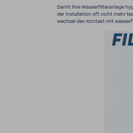
Damit Ihre Wasser­fil­ter­an­lage hy
der Instal­la­tion oft nicht mehr b
wechsel den Kontakt mit wasser­fü