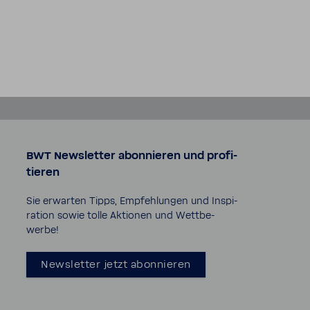
BWT News­letter abon­nieren und profi­
tieren
Sie erwarten Tipps, Empfeh­lungen und Inspi­
ra­tion sowie tolle Aktionen und Wett­be­
werbe!
News­letter jetzt abon­nieren