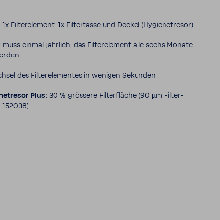
 1x Filter­ele­ment, 1x Filter­tasse und Deckel (Hygie­ne­t­resor)
r muss einmal jähr­lich, das Filter­ele­ment alle sechs Monate
werden
chsel des Filter­ele­mentes in wenigen Sekunden
e­t­resor Plus:
30 % grös­sere Filter­fläche (90 µm Filter­
: 152038)