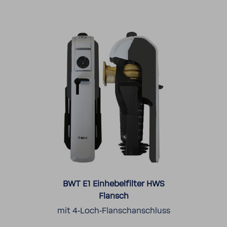
BWT E1 Einhe­bel­filter HWS
Flansch
mit 4‑Loch‑Flan­sch­an­schluss