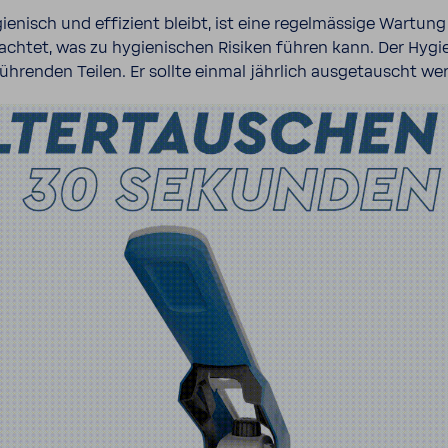
gie­nisch und effi­zient bleibt, ist eine regel­mäs­sige Wartung
eachtet, was zu hygie­ni­schen Risiken führen kann. Der Hygie­n
h­renden Teilen. Er sollte einmal jähr­lich ausge­tauscht we