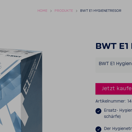
HOME
PRODUKTE
BWT E1 HYGIE­NE­T­RESOR
BWT E1 H
BWT E1 Hygie­
Jetzt kauf
Arti­kel­nummer: 1
Ersatz-​ Hygie
schärfe)
Der Hygie­ne­t