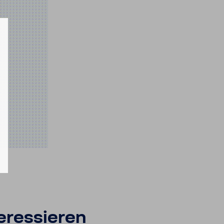
r­es­sieren