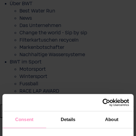
Über BWT
Best Water Run
News
Das Unternehmen
Change the world - Sip by sip
Filterkartuschen recyceln
Markenbotschafter
Nachhaltige Wassersysteme
BWT im Sport
Motorsport
Wintersport
Fussball
RACE LAP AWARD
Shop
Consent
Details
About
Wasser von BWT
zurück
|