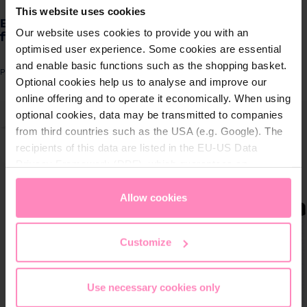
This website uses cookies
Produkte für
Ecosoft advanced set of replacement filters
Zuhause
Our website uses cookies to provide you with an
for 3-stage water filters
optimised user experience. Some cookies are essential
and enable basic functions such as the shopping basket.
Lösungen für
Produktnummer: CRV3ECO
Optional cookies help us to analyse and improve our
Geschäftskunden
online offering and to operate it economically. When using
ergalerie überspringen
optional cookies, data may be transmitted to companies
Kundenservice
from third countries such as the USA (e.g. Google). The
recipients of this data are listed in the EU-US Data
Über BWT
Privacy Framework (DPF), which guarantees an
appropriate level of data protection. You can
accept all
cookies
or
only allow necessary cookies
. You can
Allow cookies
BWT im Sport
access and change your chosen setting at any time in
the footer of this website.
Customize
Use necessary cookies only