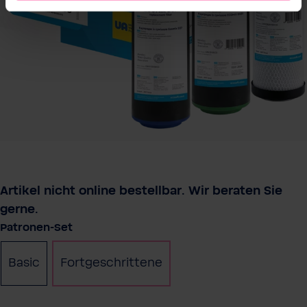
Artikel nicht online bestellbar. Wir beraten Sie
gerne.
auswählen
Patronen-Set
Basic
Fortgeschrittene