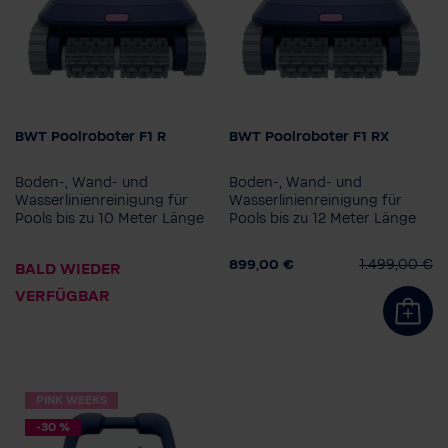
BWT Poolroboter F1 R
BWT Poolroboter F1 RX
Modell
Modell
F1R
F1RX
F1RXT
F1R
F1RX
F1RXT
Boden-, Wand- und
Boden-, Wand- und
Wasserlinienreinigung für
Wasserlinienreinigung für
Pools bis zu 10 Meter Länge
Pools bis zu 12 Meter Länge
899,00 €
1.499,00 €
BALD WIEDER
VERFÜGBAR
PINK WEEKS
-30 %