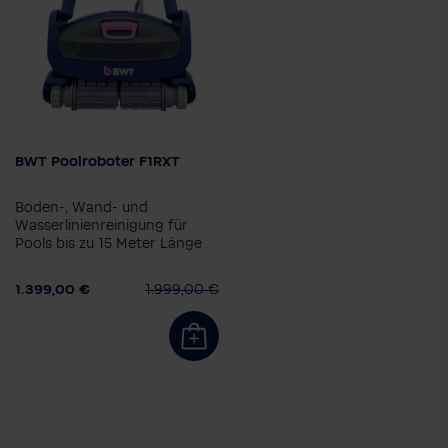
BWT Poolroboter F1RXT
Modell
F1R
F1RX
F1RXT
Boden-, Wand- und
Wasserlinienreinigung für
Pools bis zu 15 Meter Länge
1.399,00 €
1.999,00 €