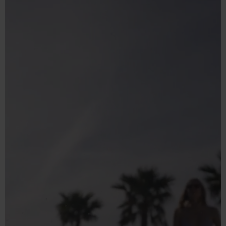
Produkte für
Zuhause
Lösungen für
Geschäftskunden
Kundenservice
Über BWT
BWT im Sport