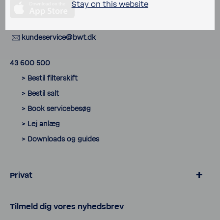
Stay on this website
kunde­ser­vice@bwt.dk
43 600 500
> Bestil filter­skift
> Bestil salt
> Book servicebesøg
> Lej anlæg
> Down­loads og guides
Privat
> Blødgøring for kalk­frit vand
Tilmeld dig vores nyheds­brev
> Salt og tilbehør til blødgøring