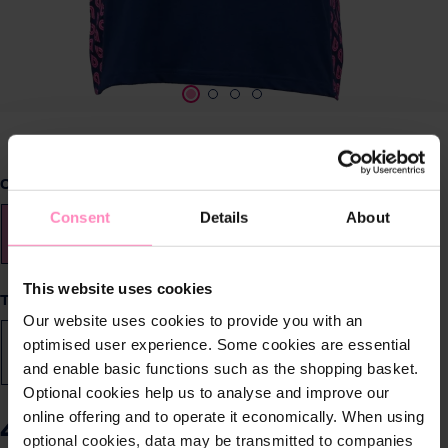
Sélectionnez
Couleur
Consent
Details
About
Rose
Marine
This website uses cookies
Sélectionnez
Taille
Our website uses cookies to provide you with an
optimised user experience. Some cookies are essential
2XL
3XL
L
M
S
XL
(Cette option n'est pas disponibl
and enable basic functions such as the shopping basket.
Optional cookies help us to analyse and improve our
online offering and to operate it economically. When using
49,90 €
Prix TTC, frais de livraison en sus
optional cookies, data may be transmitted to companies