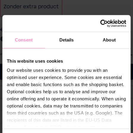
Zonder extra product
€ 160,60
-13%
€ 139,00
Consent
Details
About
Prijzen incl. BTW en excl.
S
verzendkosten
e
This website uses cookies
l
Our website uses cookies to provide you with an
In de winkelmand
e
optimised user experience. Some cookies are essential
c
and enable basic functions such as the shopping basket.
t
Optional cookies help us to analyse and improve our
Beschikbaar, levertijd: 1-4 dagen
e
online offering and to operate it economically. When using
e
Gratis verzending vanaf € 59,-
optional cookies, data may be transmitted to companies
r
from third countries such as the USA (e.g. Google). The
30 dagen gratis retourrecht
h
recipients of this data are listed in the EU-US Data
o
Privacy Framework (DPF), which guarantees an
Gemakkelijke en veilige betaling
e