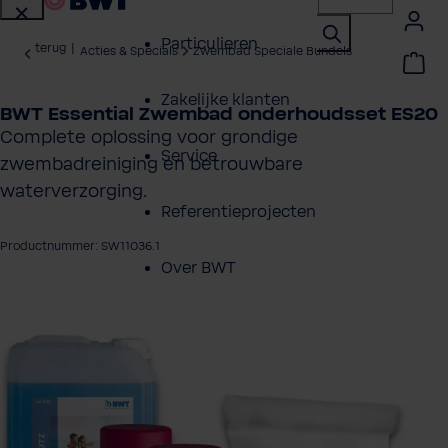
Particulieren
terug
|
Acties & Specials
Zwembad Speciale Bundels
Zakelijke klanten
BWT Essential Zwembad onderhoudsset ES20
Complete oplossing voor grondige
Service
zwembadreiniging en betrouwbare
waterverzorging.
Referentieprojecten
Productnummer: SW11036.1
Over BWT
eeldingengalerij overslaan
Contactpersonen
Vind een installateur