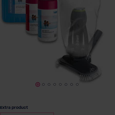
Selecteer
Extra product