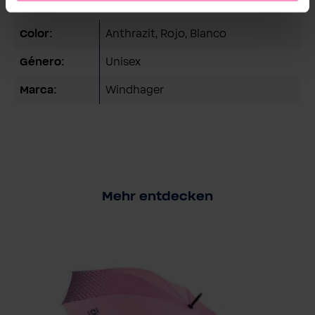
Detalles técnicos
Color:
Anthrazit
, Rojo
, Blanco
Género:
Unisex
Marca:
Windhager
Mehr entdecken