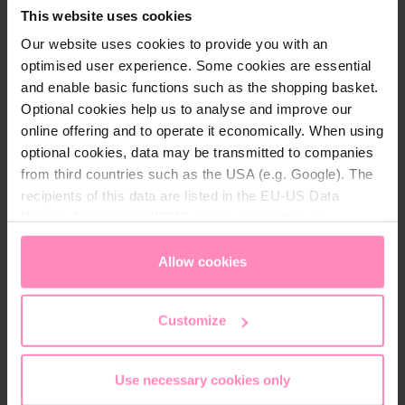
Experience the perfect mix of style and comfort with
This website uses cookies
our
Windhager sneaker
in a modern design. This
Our website uses cookies to provide you with an
sneaker is not only a real eye-catcher but also
optimised user experience. Some cookies are essential
functional and high-quality.
and enable basic functions such as the shopping basket.
Optional cookies help us to analyse and improve our
With its breathable upper made of high-quality
online offering and to operate it economically. When using
polyurethane and a mesh polyester lining, it provides
optional cookies, data may be transmitted to companies
a comfortable and fresh wearing experience
from third countries such as the USA (e.g. Google). The
throughout the day. The removable and replaceable
recipients of this data are listed in the EU-US Data
insole adds extra comfort and supports optimal foot
Privacy Framework (DPF), which guarantees an
hygiene.
appropriate level of data protection. You can
accept all
cookies
or
only allow necessary cookies
. You can
Allow cookies
The rubber outsole offers excellent grip and high
access and change your chosen setting at any time in
durability. Perfect for anyone looking for a stylish
the footer of this website.
Customize
and comfortable sneaker.
Use necessary cookies only