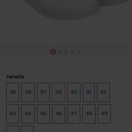
Seleccione
Tamaño
36
38
37
39
40
41
42
(Esta opción no está disponible en este momento.)
43
44
45
46
47
48
49
(Esta opci