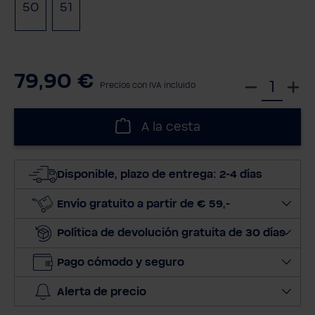
50
51
79,90 €
S
Precios con IVA incluido
e
l
A la cesta
e
c
c
Disponible, plazo de entrega: 2-4 días
i
o
Envío gratuito a partir de € 59,-
n
Política de devolución gratuita de 30 días
a
r
Pago cómodo y seguro
c
a
Alerta de precio
n