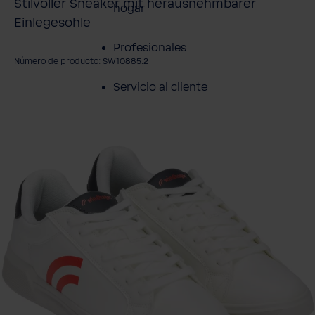
Stilvoller Sneaker mit herausnehmbarer
hogar
Einlegesohle
Profesionales
Número de producto: SW10885.2
Servicio al cliente
mitir galería de imágenes
Productos
Sobre BWT
Resumen de
Productos