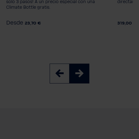
MyAQUA 
solo 3 pasos! A un precio especial con una
directamen
Climate Bottle gratis.
Desde
23,70 €
319,00 €