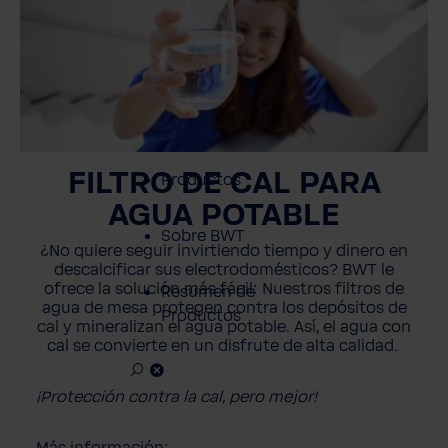
hogar
Profesionales
Servicio al cliente
FILTRO DE CAL
PARA
Productos
AGUA POTABLE
Sobre BWT
¿No quiere seguir invirtiendo tiempo y dinero en
descalcificar sus electrodomésticos? BWT le
ofrece la solución más fácil: Nuestros filtros de
Resumen de
agua de mesa protegen contra los depósitos de
Productos
cal y mineralizan el agua potable. Así, el agua con
cal se convierte en un disfrute de alta calidad.
¡Protección contra la cal, pero mejor!