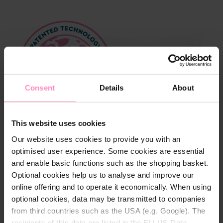
Consent
Details
About
This website uses cookies
Our website uses cookies to provide you with an
optimised user experience. Some cookies are essential
and enable basic functions such as the shopping basket.
Optional cookies help us to analyse and improve our
online offering and to operate it economically. When using
optional cookies, data may be transmitted to companies
¿CÓMO FUNCIONA EL
from third countries such as the USA (e.g. Google). The
recipients of this data are listed in the EU-US Data