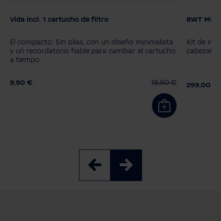
Vida incl. 1 cartucho de filtro
BWT Mixxo
Color
Cartucho 
MyAQUA 
El compacto: Sin pilas, con un diseño minimalista
Kit de ins
MyAQUA 
y un recordatorio fiable para cambiar el cartucho
cabezal
a tiempo.
9,90 €
19,90 €
299,00 €