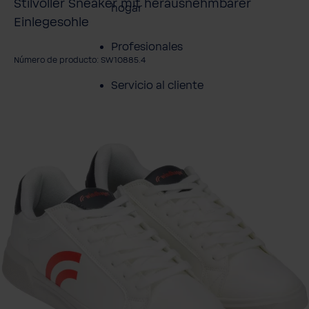
Stilvoller Sneaker mit herausnehmbarer
hogar
Einlegesohle
Profesionales
Número de producto: SW10885.4
Servicio al cliente
mitir galería de imágenes
Productos
Sobre BWT
Resumen de
Productos