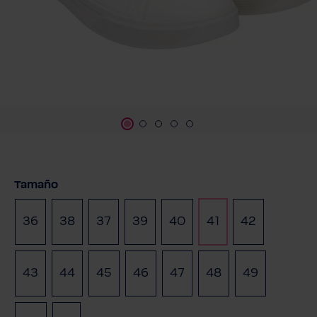
Seleccione
Tamaño
36
38
37
39
40
41
42
(Esta opción no está disponible en este momento.)
43
44
45
46
47
48
49
(Esta opci