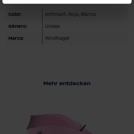
Detalles técnicos
Color:
Anthrazit
, Rojo
, Blanco
Género:
Unisex
Marca:
Windhager
Mehr entdecken