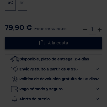
50
51
79,90 €
S
Precios con IVA incluido
e
l
A la cesta
e
c
c
Disponible, plazo de entrega: 2-4 días
i
o
Envío gratuito a partir de € 59,-
n
Política de devolución gratuita de 30 días
a
r
Pago cómodo y seguro
c
a
Alerta de precio
n