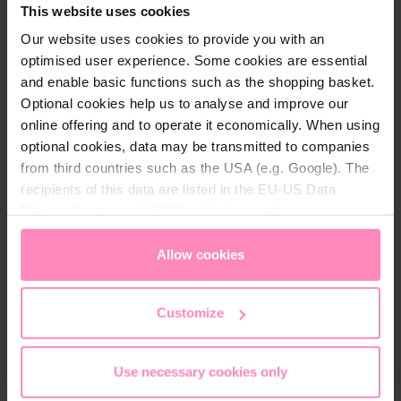
Experience the perfect mix of style and comfort with
This website uses cookies
our
Windhager sneaker
in a modern design. This
Our website uses cookies to provide you with an
sneaker is not only a real eye-catcher but also
optimised user experience. Some cookies are essential
functional and high-quality.
and enable basic functions such as the shopping basket.
Optional cookies help us to analyse and improve our
With its breathable upper made of high-quality
online offering and to operate it economically. When using
polyurethane and a mesh polyester lining, it provides
optional cookies, data may be transmitted to companies
a comfortable and fresh wearing experience
from third countries such as the USA (e.g. Google). The
throughout the day. The removable and replaceable
recipients of this data are listed in the EU-US Data
insole adds extra comfort and supports optimal foot
Privacy Framework (DPF), which guarantees an
hygiene.
appropriate level of data protection. You can
accept all
cookies
or
only allow necessary cookies
. You can
Allow cookies
access and change your chosen setting at any time in
The rubber outsole offers excellent grip and high
the footer of this website.
durability. Perfect for anyone looking for a stylish
Customize
and comfortable sneaker.
Use necessary cookies only