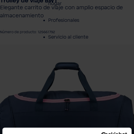
Trolley de viaje BWT
hogar
Elegante carrito de viaje con amplio espacio de
almacenamiento
Profesionales
Número de producto: 125661792
Servicio al cliente
tir galería de imágenes
Productos
Sobre BWT
Resumen de
Productos