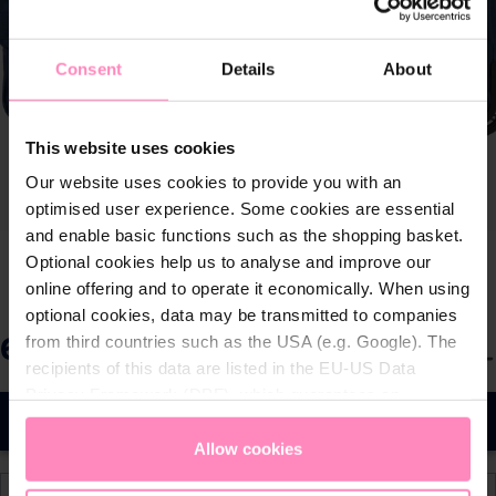
Consent
Details
About
This website uses cookies
Our website uses cookies to provide you with an
optimised user experience. Some cookies are essential
and enable basic functions such as the shopping basket.
Optional cookies help us to analyse and improve our
online offering and to operate it economically. When using
optional cookies, data may be transmitted to companies
69,90 €
from third countries such as the USA (e.g. Google). The
S
Precios con IVA incluido
recipients of this data are listed in the EU-US Data
e
Privacy Framework (DPF), which guarantees an
l
A la cesta
appropriate level of data protection. You can
accept all
e
cookies
or
only allow necessary cookies
. You can
Allow cookies
c
access and change your chosen setting at any time in
c