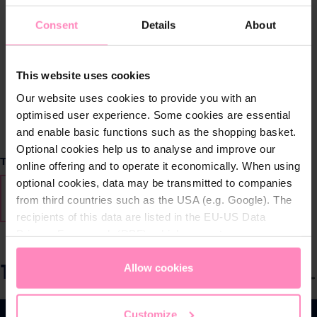
Consent
Details
About
This website uses cookies
Our website uses cookies to provide you with an
optimised user experience. Some cookies are essential
and enable basic functions such as the shopping basket.
Optional cookies help us to analyse and improve our
Seleccione
Talla de ropa
online offering and to operate it economically. When using
optional cookies, data may be transmitted to companies
S
M
L
XL
2XL
3XL
(Esta opción no está disponi
(Esta opción no está
from third countries such as the USA (e.g. Google). The
recipients of this data are listed in the EU-US Data
Privacy Framework (DPF), which guarantees an
appropriate level of data protection. You can
accept all
19,90 €
cookies
or
only allow necessary cookies
. You can
Allow cookies
S
Precios con IVA incluido
access and change your chosen setting at any time in
e
the footer of this website.
l
Customize