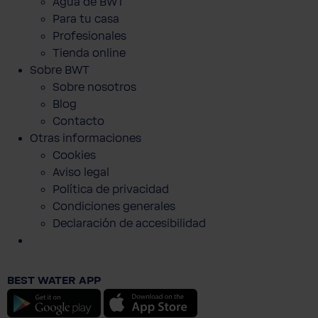
Agua de BWT
Para tu casa
Profesionales
Tienda online
Sobre BWT
Sobre nosotros
Blog
Contacto
Otras informaciones
Cookies
Aviso legal
Política de privacidad
Condiciones generales
Declaración de accesibilidad
BWT Unisex T‑Shirt
BEST WATER APP
19,90 €
Android
iOS
Precios con IVA incluido