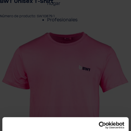
BWT Unisex T‑Shirt
hogar
Número de producto: SW10879.1
Profesionales
tir galería de imágenes
Servicio al cliente
Productos
Sobre BWT
Resumen de
Productos