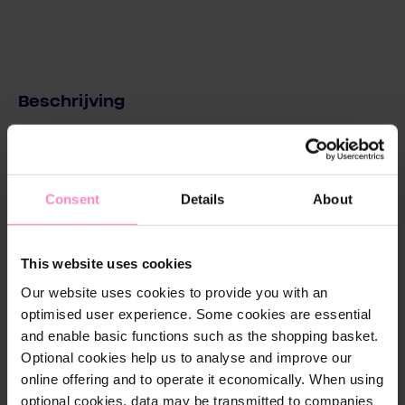
Beschrijving
Experience the perfect mix of style and comfort with
our
Windhager sneaker
in a modern design. This
sneaker is not only a real eye-catcher but also
functional and high-quality.
Consent
Details
About
With its breathable upper made of high-quality
This website uses cookies
polyurethane and a mesh polyester lining, it provides
a comfortable and fresh wearing experience
Our website uses cookies to provide you with an
throughout the day. The removable and replaceable
optimised user experience. Some cookies are essential
insole adds extra comfort and supports optimal foot
and enable basic functions such as the shopping basket.
hygiene.
Optional cookies help us to analyse and improve our
online offering and to operate it economically. When using
optional cookies, data may be transmitted to companies