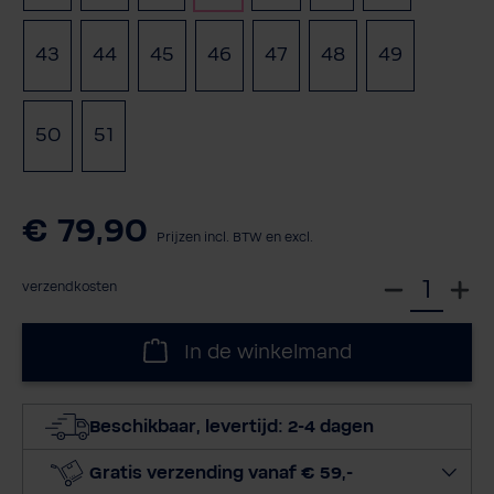
43
44
45
46
47
48
49
(Deze opti
50
51
€ 79,90
Prijzen incl. BTW en excl.
S
verzendkosten
e
l
In de winkelmand
e
c
t
Beschikbaar, levertijd: 2-4 dagen
e
e
Gratis verzending vanaf € 59,-
r