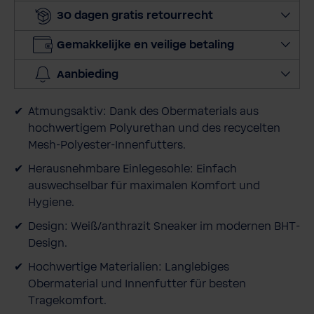
30 dagen gratis retourrecht
h
o
Gemakkelijke en veilige betaling
e
v
Aanbieding
e
e
Atmungsaktiv: Dank des Obermaterials aus
l
hochwertigem Polyurethan und des recycelten
h
Mesh-Polyester-Innenfutters.
e
i
Herausnehmbare Einlegesohle: Einfach
d
auswechselbar für maximalen Komfort und
Hygiene.
Design: Weiß/anthrazit Sneaker im modernen BHT-
Design.
Hochwertige Materialien: Langlebiges
Obermaterial und Innenfutter für besten
Tragekomfort.