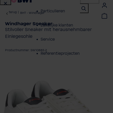
Particulieren
terug
|
BHT - Windhager
Windhager Sneaker
Zakelijke klanten
Stilvoller Sneaker mit herausnehmbarer
Einlegesohle
Service
Productnummer: SW10885.2
Referentieprojecten
fbeeldingengalerij overslaan
Over BWT
Contactpersonen
Vind een installateur