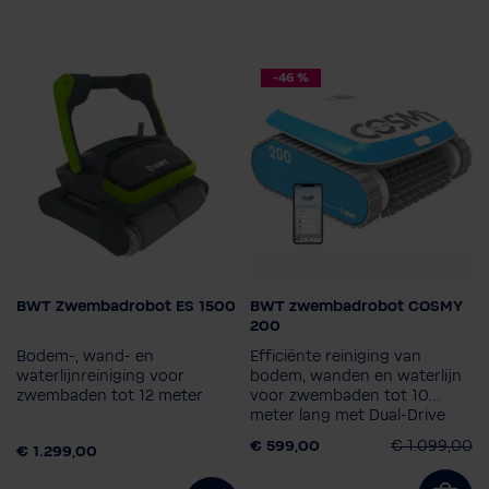
-46 %
BWT Zwembadrobot ES 1500
BWT zwembadrobot COSMY
Model
Zwembad robot model
200
ES700
ES800
COSMY 200
Bodem-, wand- en
Efficiënte reiniging van
ES1500
ES Echo
waterlijnreiniging voor
bodem, wanden en waterlijn
zwembaden tot 12 meter
voor zwembaden tot 10
ES Nano
meter lang met Dual-Drive
motor
€ 599,00
€ 1.099,00
€ 1.299,00