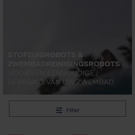
STOFZUIGROBOTS &
ZWEMBADREINIGINGSROBOTS
VOOR EEN EENVOUDIGE
REINIGING VAN UW ZWEMBAD
Filter