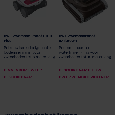
BWT Zwembad Robot B100
BWT Zwembadrobot
Zwembad robot model
Plus
BATbrown
B100 Plus
Betrouwbare, doelgerichte
Bodem-, muur- en
bodemreiniging voor
waterlijnreiniging voor
zwembaden tot 8 meter lang
zwembaden tot 15 meter lang
BINNENKORT WEER
BESCHIKBAAR BIJ UW
BESCHIKBAAR
BWT ZWEMBAD PARTNER