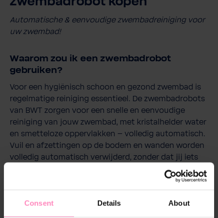
Zwembadrobot kopen
Automatische & eenvoudige zwembadreiniging voor
uw zwembad!
Waarom zou ik een zwembadrobot
gebruiken?
Voor een hygiënisch schoon en gezond zwembad is
regelmatige reiniging essentieel. De zwembadrobots
van BWT zorgen voor een snelle en eenvoudige
reiniging van jouw zwembad, met kristalhelder water
en smetteloze oppervlakken – volledig automatisch.
Vuil en afzettingen op de bodem en wanden worden
volledig automatisch verwijderd, zonder dat jij iets
hoeft te doen. Onze robotstofzuigers besparen je
veel werk en tijd en zorgen voor een optimaal
schoonmaakresultaat, zodat je zorgeloos van jouw
Consent
Details
About
zwembad kunt genieten.