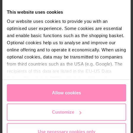
Hoe werken de zwembadrobots van BWT?
This website uses cookies
BWT biedt verschillende zwembadrobots, afhankelijk
Our website uses cookies to provide you with an
van jouw behoeften. Of je nu een groot of klein
optimised user experience. Some cookies are essential
zwembad hebt, een RVS zwembad of een
and enable basic functions such as the shopping basket.
opzetzwembad, met trap of strandinloop: bij ons
Optional cookies help us to analyse and improve our
vind je het juiste model voor jouw
online offering and to operate it economically. When using
zwembadreiniging. Daarnaast onderscheiden de
optional cookies, data may be transmitted to companies
BWT-robots zich door hun 4D-filtertechnologie. Dit
from third countries such as the USA (e.g. Google). The
filter bestaat uit elastische 3D-microvezellussen die
recipients of this data are listed in the EU-US Data
in combinatie met vibratiebewegingen de
Privacy Framework (DPF), which guarantees an
waterdoorstroming maximaliseren. Zo filteren onze
appropriate level of data protection. You can
accept all
robots alle verontreinigingen uit jouw zwembad en
cookies
or
only allow necessary cookies
. You can
Allow cookies
voorkomen zij verstoppingen in het filter, waarbij
access and change your chosen setting at any time in
zelfs de kleinste vuildeeltjes – van bladeren tot
the footer of this website.
zandkorrels – uit het water worden verwijderd.
Customize
Zwembadrobots voor de reiniging van
Use necessary cookies only