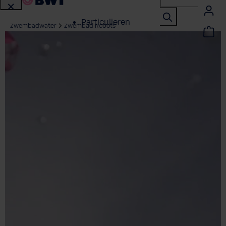
Particulieren
Zwembadwater
Zwembad Robots
Zakelijke klanten
Service
Referentieprojecten
Over BWT
Contactpersonen
Vind een installateur