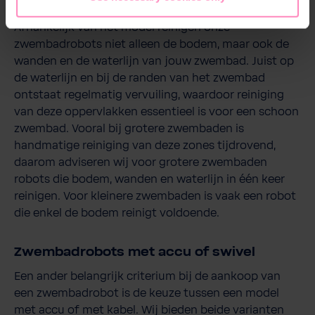
bodem, wanden en waterlijn
Afhankelijk van het model reinigen onze
zwembadrobots niet alleen de bodem, maar ook de
wanden en de waterlijn van jouw zwembad. Juist op
de waterlijn en bij de randen van het zwembad
ontstaat regelmatig vervuiling, waardoor reiniging
van deze oppervlakken essentieel is voor een schoon
zwembad. Vooral bij grotere zwembaden is
handmatige reiniging van deze zones tijdrovend,
daarom adviseren wij voor grotere zwembaden
robots die bodem, wanden en waterlijn in één keer
reinigen. Voor kleinere zwembaden is vaak een robot
die enkel de bodem reinigt voldoende.
Zwembadrobots met accu of swivel
Een ander belangrijk criterium bij de aankoop van
een zwembadrobot is de keuze tussen een model
met accu of met kabel. Wij bieden beide varianten