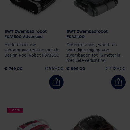
BWT Zwembad robot
BWT Zwembadrobot
Zwembad robot model
FSA1500 Advanced
FSA2400
FSA1500
Moderniseer uw
Gerichte vloer-, wand- en
Kleurwisselset
schoonmaakroutine met de
waterlijnreiniging voor
Design Pool Robot FSA1500
zwembaden tot 15 meter lang
met LED-verlichting
€ 749,00
€ 969,00
€ 999,00
€ 1.139,00
-27 %