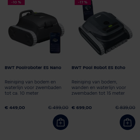
-10 %
-17 %
BWT Poolroboter ES Nano
BWT Pool Robot ES Echo
Model
Model
ES700
ES800
ES700
ES800
Reiniging van bodem en
Reiniging van bodem,
ES1500
ES Echo
ES1500
ES Echo
waterlijn voor zwembaden
wanden en waterlijn voor
tot ca. 10 meter
zwembaden tot 15 meter
ES Nano
ES Nano
€ 449,00
€ 499,00
€ 699,00
€ 839,00