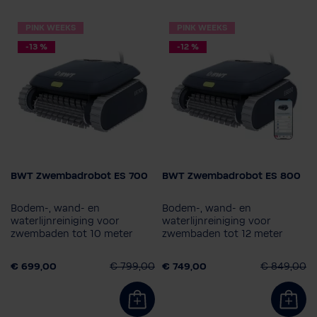
PINK WEEKS
PINK WEEKS
-13 %
-12 %
BWT Zwembadrobot ES 700
BWT Zwembadrobot ES 800
Model
Model
ES700
ES800
ES700
ES800
Bodem-, wand- en
Bodem-, wand- en
ES1500
ES Echo
ES1500
ES Echo
waterlijnreiniging voor
waterlijnreiniging voor
zwembaden tot 10 meter
zwembaden tot 12 meter
ES Nano
ES Nano
€ 699,00
€ 799,00
€ 749,00
€ 849,00