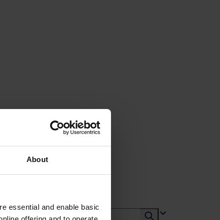
About
e essential and enable basic
nline offering and to operate