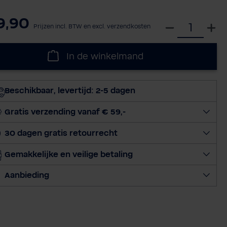
9,90
S
Prijzen incl. BTW en excl. verzendkosten
e
l
In de winkelmand
e
c
t
Beschikbaar, levertijd: 2-5 dagen
e
e
Gratis verzending vanaf € 59,-
r
30 dagen gratis retourrecht
h
o
Gemakkelijke en veilige betaling
e
v
Aanbieding
e
e
l
h