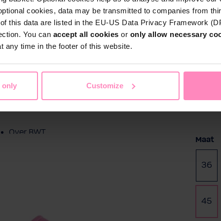
optional cookies, data may be transmitted to companies from thi
Particulieren
s of this data are listed in the EU-US Data Privacy Framework (
Thuis
Zwembadwater
Sport & Vrije 
tection. You can
accept all cookies
or
only allow necessary co
 any time in the footer of this website.
Zakelijke klanten
Service
 only
Customize
Referentieprojecten
Over BWT
Selec
Maat
Contactpersonen
36
(D
Vind een installateur
45