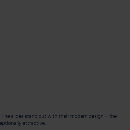
e
i
d
 The slides stand out with their modern design – the
ptionally attractive.