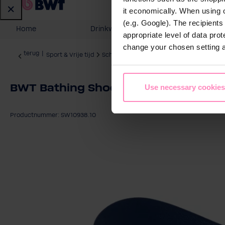
it economically. When using 
(e.g. Google). The recipient
Home
Drinkwater
Water voor 
appropriate level of data pro
change your chosen setting at
terug
|
Sport & Vrije tijd
Schoenen & Accessoires
BWT Bathing Shoes
Use necessary cookies
Productnummer: SW10938.10
Afbeeldingengalerij overslaan