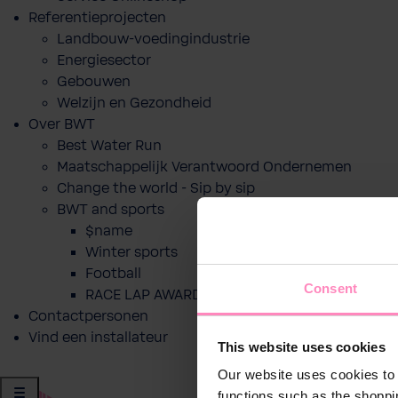
Referentieprojecten
Landbouw-voedingindustrie
Energiesector
Gebouwen
Welzijn en Gezondheid
Over BWT
Best Water Run
Maatschappelijk Verantwoord Ondernemen
Change the world - Sip by sip
BWT and sports
$name
Winter sports
Football
Consent
RACE LAP AWARD
Contactpersonen
Vind een installateur
This website uses cookies
Our website uses cookies to 
functions such as the shoppi