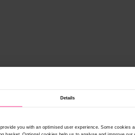
Details
provide you with an optimised user experience. Some cookies ar
Shop
ng basket. Optional cookies help us to analyse and improve our o