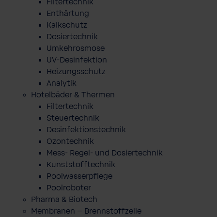
Filtertechnik
Enthärtung
Kalkschutz
Dosiertechnik
Umkehrosmose
UV-Desinfektion
Heizungsschutz
Analytik
Hotelbäder & Thermen
Filtertechnik
Steuertechnik
Desinfektionstechnik
Ozontechnik
Mess- Regel- und Dosiertechnik
Kunststofftechnik
Poolwasserpflege
Poolroboter
Pharma & Biotech
Membranen – Brennstoffzelle