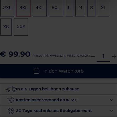
2XL
3XL
4XL
5XL
L
M
S
XL
XS
XXS
€ 99,90
W
Preise inkl. MwSt. zzgl. Versandkosten
ä
h
In den Warenkorb
l
e
d
In 2-5 Tagen bei Ihnen zuhause
i
e
Kostenloser Versand ab € 59,-
M
30 Tage kostenloses Rückgaberecht
e