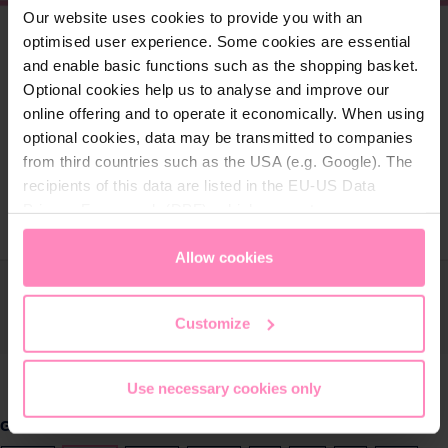
Our website uses cookies to provide you with an
optimised user experience. Some cookies are essential
and enable basic functions such as the shopping basket.
Optional cookies help us to analyse and improve our
online offering and to operate it economically. When using
optional cookies, data may be transmitted to companies
from third countries such as the USA (e.g. Google). The
recipients of this data are listed in the EU-US Data
Privacy Framework (DPF), which guarantees an
appropriate level of data protection. You can
accept all
cookies
or
only allow necessary cookies
. You can
Allow cookies
access and change your chosen setting at any time in
the footer of this website.
Customize
Use necessary cookies only
auswählen
Größe