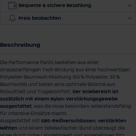
n
Bequeme & sichere Bezahlung
g
e
Preis beobachten
a
u
s
Beschreibung
Die Performance Pants bestehen aus einer
strapazierfähigen Twill‑Bindung aus einer hochwertigen
Polyester‑Baumwoll‑Mischung (65 % Polyester, 35 %
Baumwolle) und bieten eine optimale Balance aus
Robustheit und Tragekomfort.
Der Kniebereich ist
zusätzlich mit einem Nylon‑Verstärkungsgewebe
ausgestattet
, was die Hose besonders widerstandsfähig
für intensive Einsätze macht.
Ausgestattet mit
SBS‑Reißverschlüssen, verstärkten
Nähten
und einem teilelastischen Bund überzeugt die
Hose durch hohe Langlebigkeit und angenehmen Sitz.