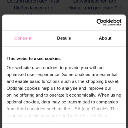
Leitung durch den Filter
Einwegflaschen pro
fließen lassen und
Monat und genießen Sie
sauberes,
trotzdem bestes,
wohlschmeckednes
mineralisiertes Wasser.
Wasser genießen.
Consent
Details
About
This website uses cookies
Our website uses cookies to provide you with an
optimised user experience. Some cookies are essential
and enable basic functions such as the shopping basket.
Optional cookies help us to analyse and improve our
online offering and to operate it economically. When using
optional cookies, data may be transmitted to companies
from third countries such as the USA (e.g. Google). The
recipients of this data are listed in the EU-US Data
Privacy Framework (DPF), which guarantees an