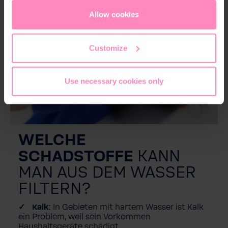
appropriate level of data protection. You can
accept all
cookies
or
only allow necessary cookies
. You can
Allow cookies
access and change your chosen setting at any time in
the footer of this website.
Customize
Use necessary cookies only
WELCHE
SCHADSTOFFE
KANN
MAN AUS DEM WASSER
FILTERN?
Kalk:
In Gebieten mit hartem Wasser ist Kalk
ein Problem, weil sein Vorkommen
Haushaltsgeräte schädigt.