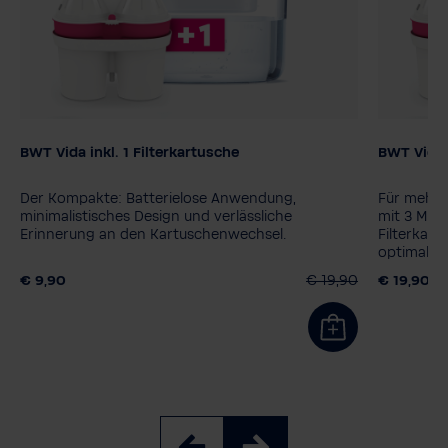
BWT Vida inkl. 1 Filterkartusche
BWT Vida
Farbe
Der Kompakte: Batterielose Anwendung,
Für mehr L
minimalistisches Design und verlässliche
mit 3 Mag
Erinnerung an den Kartuschenwechsel.
Filterkart
optimale 
Geschmac
€ 9,90
€ 19,90
€ 19,90