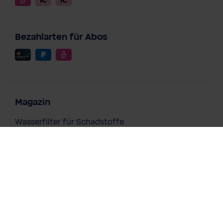
Bezahlarten für Abos
Magazin
Wasserfilter für Schadstoffe
Kalkfilter für Trinkwasser
Chlorfilter für Trinkwasser
Wasserfilter bei Schwermetallen im Trinkwasser
Magnesiumreiches Wasser zu jeder Zeit
Magnesium & Sport: Die BWT Lösung