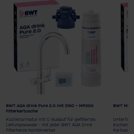
BWT AQA drink Pure 2.0 mit ZINC + MP200
BWT MIXXO 
Filterkartusche
Filterkar
Filterkartusche
MyAQUA Perfect Taste
MyAQUA Protect
MyAQUA 
Küchenarmatur mit C-Auslauf für gefiltertes
Untertisch
MyAQUA Taste
ZINC + MP200
MyAQUA 
Leitungswasser - mit jeder BWT AQA Drink
Küchenarm
Filterkerze kombinierbar
Kartusche