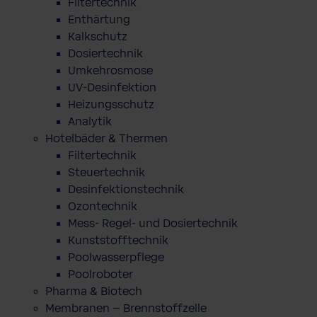
Filtertechnik
Enthärtung
Kalkschutz
Dosiertechnik
Umkehrosmose
UV-Desinfektion
Heizungsschutz
Analytik
Hotelbäder & Thermen
Filtertechnik
Steuertechnik
Desinfektionstechnik
Ozontechnik
Mess- Regel- und Dosiertechnik
Kunststofftechnik
Poolwasserpflege
Poolroboter
Pharma & Biotech
Membranen – Brennstoffzelle