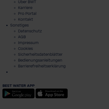
Über BWT
Karriere
Pro Portal
Kontakt
Sonstiges
Datenschutz
AGB
Impressum
Cookies
Sicherheitsdatenblätter
Bedienungsanleitungen
Barrierefreiheitserklärung
BWT Team Polo Shirt 2026
BEST WATER APP
€ 49,90
Android
iOS
Preise inkl. MwSt. zzgl. Versandkosten
In den Warenkorb