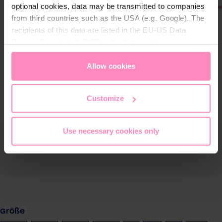
optional cookies, data may be transmitted to companies
from third countries such as the USA (e.g. Google). The
recipients of this data are listed in the EU-US Data
Privacy Framework (DPF), which guarantees an
appropriate level of data protection. You can
accept all
cookies
or
only allow necessary cookies
. You can
Allow cookies
access and change your chosen setting at any time in
the footer of this website.
Customize
Use necessary cookies only
auswählen
Größe