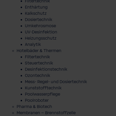
Filtertechnik
Enthärtung
Kalkschutz
Dosiertechnik
Umkehrosmose
UV-Desinfektion
Heizungsschutz
Analytik
Hotelbäder & Thermen
Filtertechnik
Steuertechnik
Desinfektionstechnik
Ozontechnik
Mess- Regel- und Dosiertechnik
Kunststofftechnik
Poolwasserpflege
Poolroboter
Pharma & Biotech
Membranen – Brennstoffzelle