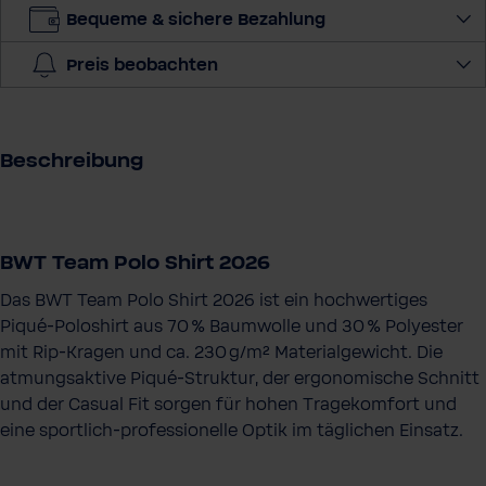
n
Bequeme & sichere Bezahlung
g
e
Preis beobachten
a
u
s
Beschreibung
BWT Team Polo Shirt 2026
Das BWT Team Polo Shirt 2026 ist ein hochwertiges
Piqué‑Poloshirt aus 70 % Baumwolle und 30 % Polyester
mit Rip‑Kragen und ca. 230 g/m² Materialgewicht. Die
atmungsaktive Piqué‑Struktur, der ergonomische Schnitt
und der Casual Fit sorgen für hohen Tragekomfort und
eine sportlich‑professionelle Optik im täglichen Einsatz.