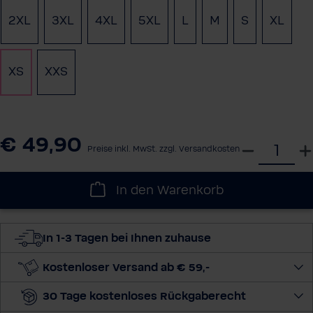
2XL
3XL
4XL
5XL
L
M
S
XL
XS
XXS
€ 49,90
W
Preise inkl. MwSt. zzgl. Versandkosten
ä
h
In den Warenkorb
l
e
d
In 1-3 Tagen bei Ihnen zuhause
i
e
Kostenloser Versand ab € 59,-
M
30 Tage kostenloses Rückgaberecht
e