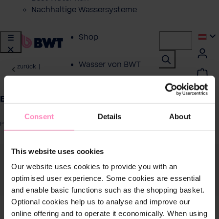
Nachhaltige Wassersysteme
Shop
Wasser von BWT
zurück
|
Produkte für
BWT Team Polo Shirt 2026
zuhause
Consent
Details
About
Produktnummer: SW10978.3
Lösungen für
Geschäftskunden
ergalerie überspringen
This website uses cookies
Our website uses cookies to provide you with an
Kundenservice
optimised user experience. Some cookies are essential
and enable basic functions such as the shopping basket.
Über BWT
Optional cookies help us to analyse and improve our
online offering and to operate it economically. When using