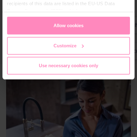
recipients of this data are listed in the EU-US Data
Privacy Framework (DPF), which guarantees an
appropriate level of data protection. You can
accept all
Benutzhandbuch Pearlwater Mineralizer Kitc
cookies
or
only allow necessary cookies
. You can
Allow cookies
access and change your chosen setting at any time in
the footer of this website.
Customize
Benutzhandbuch Pearlwater Mineralizer Kar
Use necessary cookies only