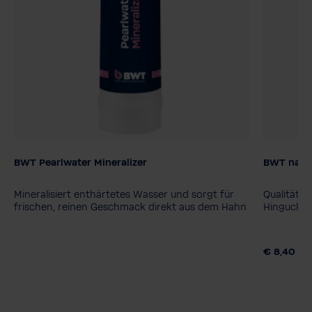
BWT Pearlwater Mineralizer
BWT naked
Verpacku
1 Stück
Mineralisiert enthärtetes Wasser und sorgt für
Qualität, 
Wasserar
frischen, reinen Geschmack direkt aus dem Hahn
Hingucker
Prickeln
€ 8,40