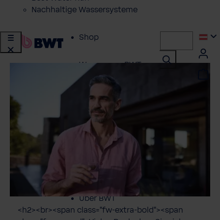
Nachhaltige Wassersysteme
Shop
Wasser von BWT
Produkte für
zuhause
Lösungen für
Geschäftskunden
Kundenservice
Über BWT
<h2><br><span class="fw-extra-bold"><span