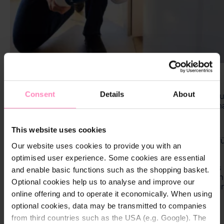
INSTALLATIONSHILFE
Consent
Details
About
Hier finden Sie alle Informationen, die Sie benötigen, 
Pearlwater Mineralizer Küchen-Set einfach und optima
Betrieb zu nehmen:
This website uses cookies
Installationsvideo ansehen:
Erfahren Sie Schritt fü
Our website uses cookies to provide you with an
wie Sie Ihr Set fachgerecht installieren.
optimised user experience. Some cookies are essential
Benutzerhandbuch herunterladen:
Laden Sie das
and enable basic functions such as the shopping basket.
Benutzerhandbuch für das und die herunter. Alle tec
Optional cookies help us to analyse and improve our
Details und Sicherheitshinweise sind hier kompakt für
online offering and to operate it economically. When using
zusammengefasst.
optional cookies, data may be transmitted to companies
from third countries such as the USA (e.g. Google). The
Installationsvideo