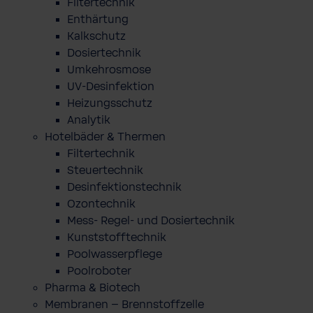
Filtertechnik
Enthärtung
Kalkschutz
Dosiertechnik
Umkehrosmose
UV-Desinfektion
Heizungsschutz
Analytik
Hotelbäder & Thermen
Filtertechnik
Steuertechnik
Desinfektionstechnik
Ozontechnik
Mess- Regel- und Dosiertechnik
Kunststofftechnik
Poolwasserpflege
Poolroboter
Pharma & Biotech
Membranen – Brennstoffzelle