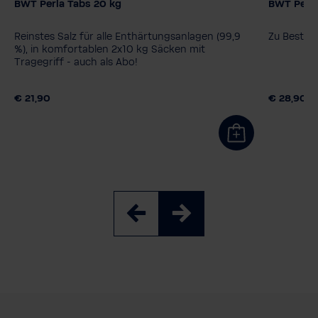
BWT Perla Tabs 20 kg
BWT Perlw
Reinstes Salz für alle Enthärtungsanlagen (99,9
Zu Bestim
%), in komfortablen 2x10 kg Säcken mit
Tragegriff - auch als Abo!
€ 21,90
€ 28,90