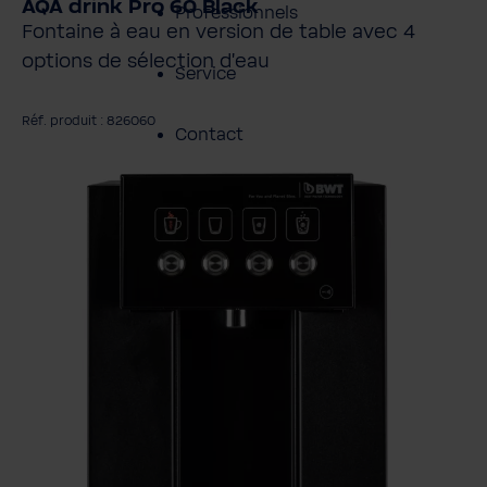
AQA drink Pro 60 Black
Professionnels
Fontaine à eau en version de table avec 4
options de sélection d'eau
Service
Réf. produit : 826060
Contact
gnorer la galerie d'images
À propos de BWT