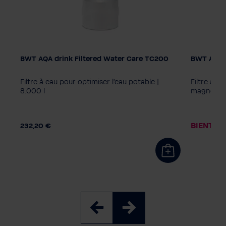
BWT AQA drink Filtered Water Care TC200
BWT AQA 
AQA bois
MPC40
Filtre à eau pour optimiser l'eau potable |
Filtre à e
8.000 l
magnésium
BIENTÔT
232,20 €