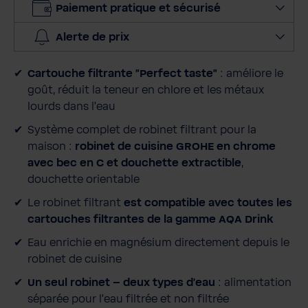
Paiement pratique et sécurisé
r
l
Alerte de prix
a
q
Cartouche filtrante "Perfect taste"
: améliore le
u
goût, réduit la teneur en chlore et les métaux
a
lourds dans l'eau
n
t
Système complet de robinet filtrant pour la
i
maison :
robinet de cuisine GROHE en chrome
t
avec bec en C et douchette extractible
,
é
douchette orientable
Le robinet filtrant
est compatible avec toutes les
cartouches filtrantes de la gamme AQA Drink
Eau enrichie en magnésium directement depuis le
robinet de cuisine
Un seul robinet – deux types d'eau
: alimentation
séparée pour l'eau filtrée et non filtrée