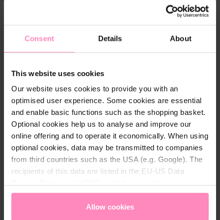
coûteuse - avec le robinet AQA Drink Pure 2.0,
vous avez de l'eau fraîche et saine à portée de
main depuis votre robinet.
Consent
Details
About
Les options de filtre personnalisables vous
permettent d'adapter l'eau à votre goût. Éliminez
les impuretés indésirables, réduisez
This website uses cookies
l'accumulation de calcaire et savourez
Our website uses cookies to provide you with an
pleinement le goût de vos boissons et de vos
plats. Que vous prépariez de délicieuses tisanes,
optimised user experience. Some cookies are essential
que vous buviez de l'eau rafraîchissante ou que
and enable basic functions such as the shopping basket.
vous cuisiniez de délicieux repas, la technologie
Optional cookies help us to analyse and improve our
de filtration de BWT transforme votre eau en
online offering and to operate it economically. When using
base parfaite.
optional cookies, data may be transmitted to companies
from third countries such as the USA (e.g. Google). The
recipients of this data are listed in the EU-US Data
Privacy Framework (DPF), which guarantees an
appropriate level of data protection. You can
accept all
cookies
or
only allow necessary cookies
. You can
Allow cookies
access and change your chosen setting at any time in