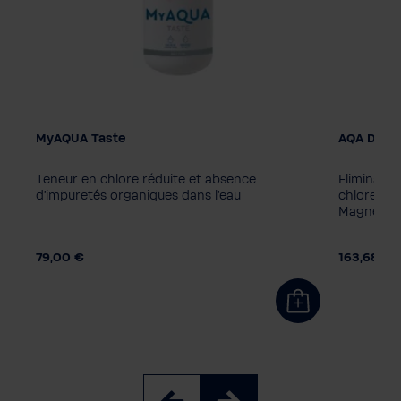
MyAQUA Taste
AQA DRIN
Filter cartridge
AQA bois
MyAQUA Perfect Taste
ZINC + 
Teneur en chlore réduite et absence
Eliminatio
MyAQUA Protect
MyAQUA Taste
ZINC + 
d'impuretés organiques dans l'eau
chlore et 
Magnésium 
79,00 €
163,68 €