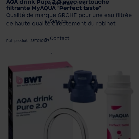
AQA drink Pure 2.0 avec cartouche
Professionnels
filtrante MyAQUA "Perfect taste"
Qualité de marque GROHE pour une eau filtrée
Service
de haute qualité directement du robinet
Contact
Réf. produit : SET010137
À propos de BWT
gnorer la galerie d'images