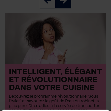
INTELLIGENT, ÉLÉGANT
ET RÉVOLUTIONNAIRE
DANS VOTRE CUISINE
Découvrez le programme révolutionnaire "Sous
l'évier" et savourez le goût de l'eau du robinet la
plus pure. Dites adieu à la corvée de transporter
des bouteilles d'eau et à l'eau en bouteille