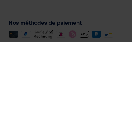
filtrante MyAQUA "Perfect taste"
398,00 €
Prix TTC, frais de livraison en sus
Nos méthodes de paiement
Ajouter au panier
Méthodes de paiement pour les
abonnements
Magazine
Filtre à eau pour les polluants