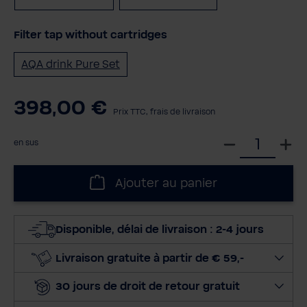
Filter tap without cartridges
AQA drink Pure Set
398,00 €
Prix TTC, frais de livraison
S
en sus
é
l
Ajouter au panier
e
c
t
Disponible, délai de livraison : 2-4 jours
i
o
Livraison gratuite à partir de € 59,-
n
30 jours de droit de retour gratuit
n
e