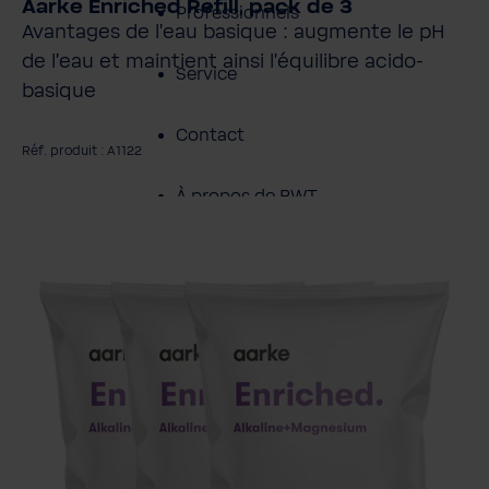
Aarke Enriched Refill, pack de 3
Professionnels
Avantages de l'eau basique : augmente le pH
de l'eau et maintient ainsi l'équilibre acido-
Service
basique
Contact
Réf. produit : A1122
À propos de BWT
gnorer la galerie d'images