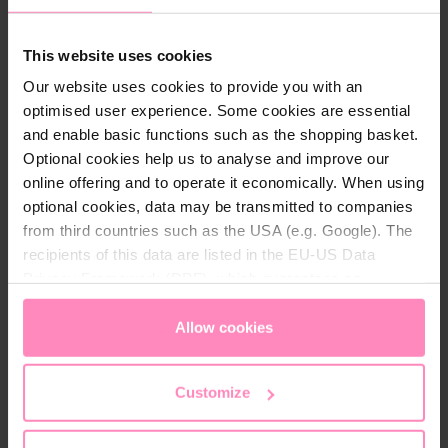
provenant de la canalisation) et les métaux lourds
(plomb et cuivre)
This website uses cookies
Our website uses cookies to provide you with an
optimised user experience. Some cookies are essential
and enable basic functions such as the shopping basket.
Description
Optional cookies help us to analyse and improve our
online offering and to operate it economically. When using
Granulés pour filtres Aarke Enriched
optional cookies, data may be transmitted to companies
from third countries such as the USA (e.g. Google). The
Le granulé de filtration enrichi, fabriqué par BWT, est
recipients of this data are listed in the EU-US Data
exclusivement conçu pour le purificateur Aarke. Il est
Privacy Framework (DPF), which guarantees an
ajouté à la cartouche filtrante du purificateur afin de
appropriate level of data protection. You can
accept all
réduire le
chlore et les métaux lourds
dans l'eau
et
cookies
or
only allow necessary cookies
. You can
Allow cookies
de la rendre
plus propre. De plus, du
magnésium est
access and change your chosen setting at any time in
ajouté
à l'eau et, en
augmentant le pH
, l'eau du
the footer of this website.
robinet ordinaire devient une
eau alcaline
.
Customize