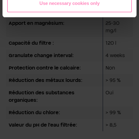
Use necessary cookies only
Détails techniques
Apport en magnésium:
25-30
mg/l
Capacité du filtre :
120 l
Granulate change interval:
4 weeks
Protection contre le calcaire:
Non
Réduction des métaux lourds:
> 95 %
Réduction des substances
Oui
organiques:
Réduction du chlore:
> 99 %
Valeur du pH de l'eau filtrée:
> 8,5