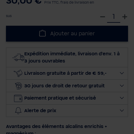
30,00 €
Prix TTC, frais de livraison en
S
sus
é
l
Ajouter au panier
e
c
t
Expédition immédiate, livraison d'env. 1 à
i
3 jours ouvrables
o
n
Livraison gratuite à partir de € 59,-
n
30 jours de droit de retour gratuit
e
r
Paiement pratique et sécurisé
l
a
Alerte de prix
q
u
Avantages des éléments alcalins enrichis +
a
magnésium :