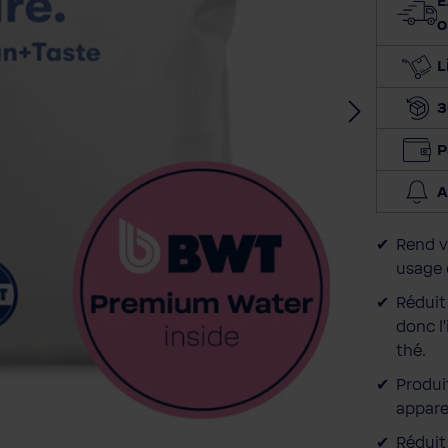
E
o
L
3
P
A
Rend v
usage 
Réduit 
donc l
thé.
Produi
appare
Réduit