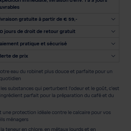
xpédition immédiate, livraison d'env. 1 à 3 jours
i
uvrables
o
n
ivraison gratuite à partir de € 59,-
n
0 jours de droit de retour gratuit
e
r
aiement pratique et sécurisé
l
a
lerte de prix
q
u
otre eau du robinet plus douce et parfaite pour un
a
quotidien
n
t
les substances qui perturbent l'odeur et le goût, c'est
i
'ingrédient parfait pour la préparation du café et du
t
é
t une protection idéale contre le calcaire pour vos
ils ménagers
 la teneur en chlore, en métaux lourds et en