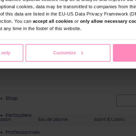
optional cookies, data may be transmitted to companies from thi
s of this data are listed in the EU-US Data Privacy Framework (
tection. You can
accept all cookies
or
only allow necessary co
 any time in the footer of this website.
 only
Customize
Shop
Particuliers
Maison
Eau de piscine
Sport & Loisirs
Professionnels