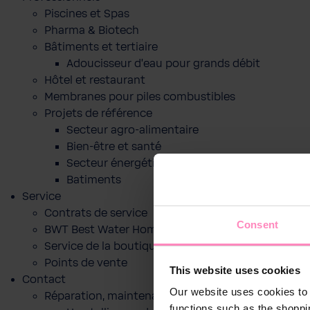
Piscines et Spas
Pharma & Biotech
Bâtiments et tertiaire
Adoucisseur d'eau pour grands débit
Hôtel et restaurant
Membranes pour piles combustibles
Projets de référence
Secteur agro-alimentaire
Bien-être et santé
Secteur énergétique
Batiments
Service
Contrats de service
Consent
BWT Best Water Home App
Service de la boutique en ligne
Points de vente
This website uses cookies
Contact
Our website uses cookies to 
Réparation, maintenance ou mise en service
functions such as the shoppi