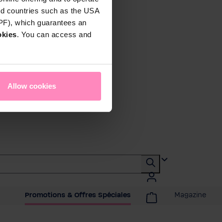
rd countries such as the USA
DPF), which guarantees an
okies
. You can access and
Allow cookies
Promotions & Offres Spéciales
Magazine