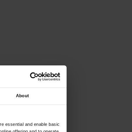
About
e essential and enable basic
nline offering and to operate