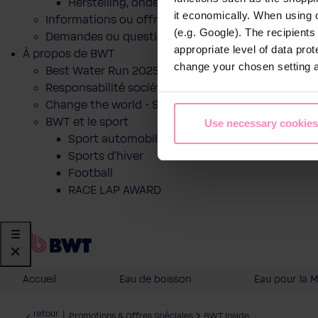
Herstelling, onderhoud of indienststelling
it economically. When using 
Informations ou offre pour un produit
(e.g. Google). The recipient
Demandes ou questions
appropriate level of data pro
À propos de BWT
change your chosen setting at
Best Water Run 2025
Responsabilité sociétale des entreprises
Change the world - Sip by sip
BWT et le sport
Use necessary cookies
Sport automobile
Sports d'hiver
Football
RACE LAP AWARD
Accueil
Eau de boisson
Eau pour la 
retour
|
Promotions & Offres Spéciales
BWT Inside