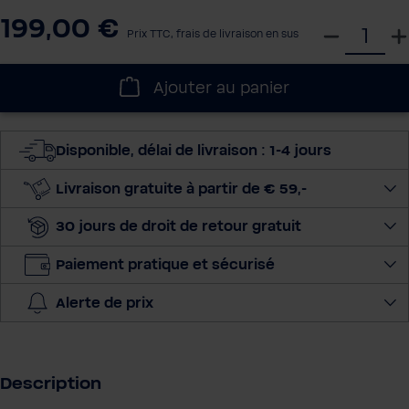
199,00 €
S
Prix TTC, frais de livraison en sus
é
l
Ajouter au panier
e
c
t
Disponible, délai de livraison : 1-4 jours
i
o
Livraison gratuite à partir de € 59,-
n
30 jours de droit de retour gratuit
n
e
Paiement pratique et sécurisé
r
l
Alerte de prix
a
q
u
a
Description
n