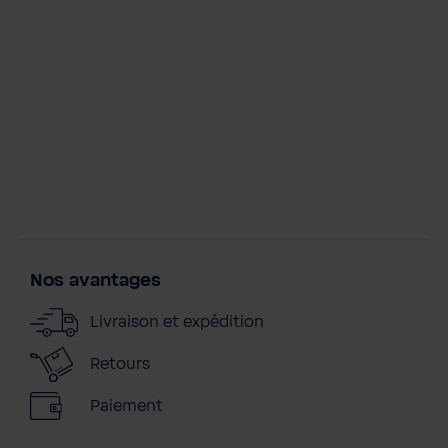
t
i
t
é
Nos avantages
Livraison et expédition
Retours
Paiement