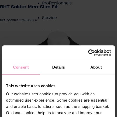
Professionnels
BHT Sakko Men-Slim Fit
Service
Réf. produit : SW10697.4
Contact
rer la galerie d'images
À propos de BWT
Consent
Details
About
This website uses cookies
Our website uses cookies to provide you with an
optimised user experience. Some cookies are essential
and enable basic functions such as the shopping basket.
Optional cookies help us to analyse and improve our