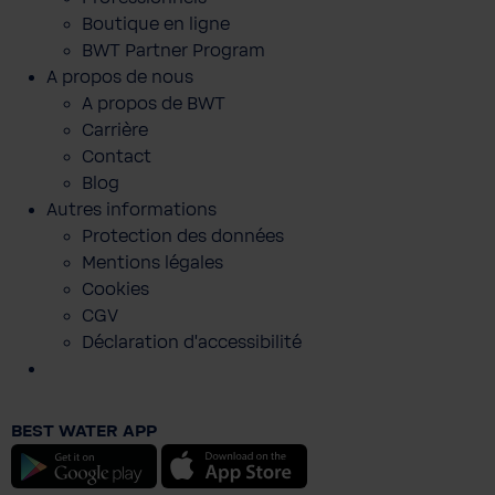
Boutique en ligne
BWT Partner Program
A propos de nous
A propos de BWT
Carrière
Contact
Blog
Autres informations
Protection des données
Mentions légales
Cookies
CGV
Déclaration d'accessibilité
BHT Sakko Men-Slim Fit
BEST WATER APP
199,00 €
Android
iOS
Prix TTC, frais de livraison en sus