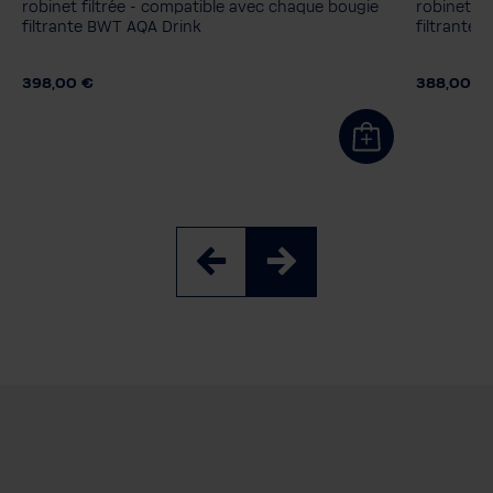
MyAQUA Taste
ZINC + MP200
MyAQUA 
robinet filtrée - compatible avec chaque bougie
robinet fi
filtrante BWT AQA Drink
filtrante
398,00 €
388,00 €