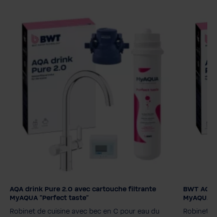
AQA drink Pure 2.0 avec cartouche filtrante
BWT AQA d
Filter cartridge
Filter ca
MyAQUA "Perfect taste"
MyAQUA "P
MyAQUA Perfect Taste
MyAQUA Protect
MyAQUA 
Robinet de cuisine avec bec en C pour eau du
Robinet d