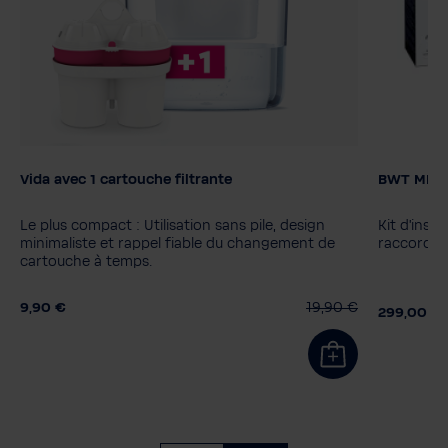
Vida avec 1 cartouche filtrante
BWT MIXXO
Couleur
Filter ca
MyAQUA 
Le plus compact : Utilisation sans pile, design
Kit d'inst
MyAQUA 
minimaliste et rappel fiable du changement de
raccordem
cartouche à temps.
9,90 €
19,90 €
299,00 €