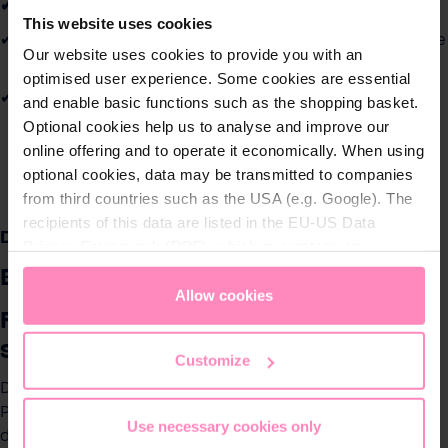
Grand débit
This website uses cookies
Maintenance simplifiée
grâce à l’ouverture intégrale de
Our website uses cookies to provide you with an
la machine
optimised user experience. Some cookies are essential
Zone d’intervention technique entièrement
and enable basic functions such as the shopping basket.
dissimulée
: prévient tout contact en dehors des
Optional cookies help us to analyse and improve our
techniciens
online offering and to operate it economically. When using
optional cookies, data may be transmitted to companies
from third countries such as the USA (e.g. Google). The
recipients of this data are listed in the EU-US Data
Description
Privacy Framework (DPF), which guarantees an
appropriate level of data protection. You can
accept all
BWT AQA drink PRO COMMERCIAL
cookies
or
only allow necessary cookies
. You can
Allow cookies
Fontaine idéale pour du libre
access and change your chosen setting at any time in
the footer of this website.
service en grand volume
Customize
Design épuré et solidité renforcée, la fontaine AQA drink
PRO COMMERCIAL est idéale pour tous les lieux recevant
Use necessary cookies only
du public. Avec ses fonctions intuitives et sans contact,