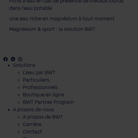
Filtre à eau en cas de présence de métaux lourds
dans l'eau potable
Une eau riche en magnésium à tout moment
Magnésium & sport : la solution BWT
Facebook
Youtube
Linkedin
Instagram
Solutions
L’eau par BWT
Particuliers
Professionnels
Boutique en ligne
BWT Partner Program
A propos de nous
A propos de BWT
Carrière
Contact