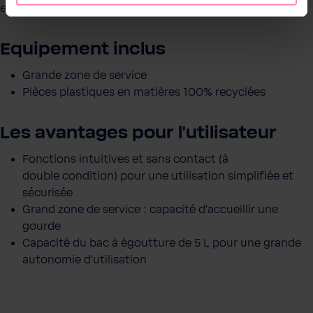
elle délivrera une eau à volonté, en toute simplicité.
Equipement inclus
Grande zone de service
Pièces plastiques en matières 100% recyclées
Les avantages pour l'utilisateur
Fonctions intuitives et sans contact (à
double condition) pour une utilisation simplifiée et
sécurisée
Grand zone de service : capacité d’accueillir une
gourde
Capacité du bac à égoutture de 5 L pour une grande
autonomie d’utilisation