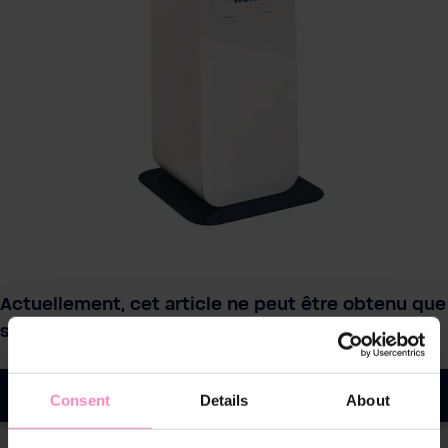
Actuellement, cet article ne peut être obtenu que
sur demande.
Demander un devis
Consent
Details
About