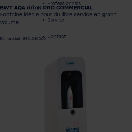
Professionnels
BWT AQA drink PRO COMMERCIAL
Fontaine idéale pour du libre service en grand
Service
volume
Contact
Réf. produit : 85CJ04C000
À propos de BWT
rer la galerie d'images