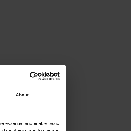
About
e essential and enable basic
nline offering and to operate