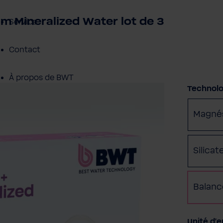
m Mineralized Water lot de 3
Service
Contact
À propos de BWT
Sélectio
Technolog
Magné
Silica
Balanc
Sélectio
Unité d'