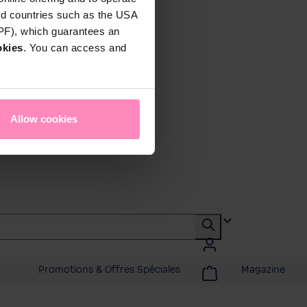
rd countries such as the USA
DPF), which guarantees an
okies
. You can access and
Allow cookies
Promotions & Offres Spéciales
Magazine