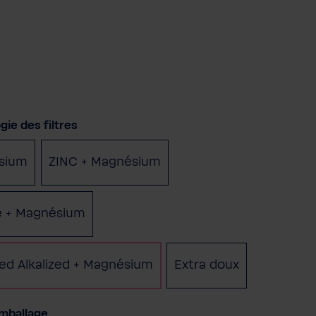
nnez
ie des filtres
sium
ZINC + Magnésium
te + Magnésium
ed Alkalized + Magnésium
Extra doux
nnez
emballage