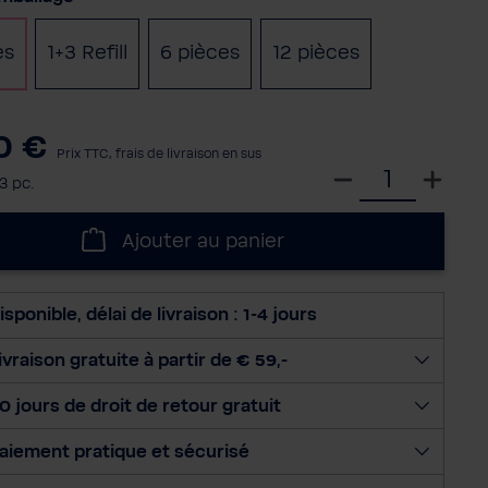
es
1+3 Refill
6 pièces
12 pièces
(Cette option n'est pas disponible pour le
0 €
Prix TTC, frais de livraison en sus
S
3 pc.
é
l
Ajouter au panier
e
c
t
isponible, délai de livraison : 1-4 jours
i
o
ivraison gratuite à partir de € 59,-
n
0 jours de droit de retour gratuit
n
e
aiement pratique et sécurisé
r
l