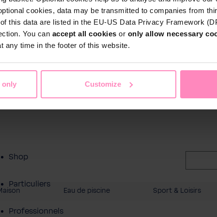
optional cookies, data may be transmitted to companies from thi
s of this data are listed in the EU-US Data Privacy Framework (
tection. You can
accept all cookies
or
only allow necessary co
 any time in the footer of this website.
 only
Customize
Shop
Particuliers
Maison
Eau de piscine
Sport & Loisirs
Professionnels