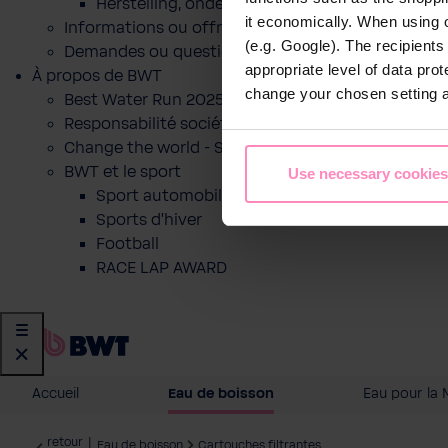
Herstelling, onderhoud of indienststelling
it economically. When using 
Informations ou offre pour un produit
(e.g. Google). The recipient
Demandes ou questions
appropriate level of data pro
À propos de BWT
change your chosen setting at
Best Water Run 2025
Responsabilité sociétale des entreprises
Change the world - Sip by sip
BWT et le sport
Use necessary cookies
Sport automobile
Sports d'hiver
Football
RACE LAP AWARD
Accueil
Eau de boisson
Eau pour la 
retour
|
Eau de boisson
Cartouches filtrantes