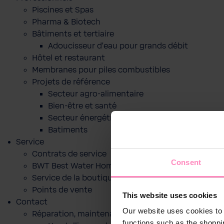
Piscines et Spas
Pharma & Biotech
Bâtiments et tertiaire
Adoucisseur d'eau pour grands débit
Hôtel et restaurant
Membranes pour piles combustibles
Projets de référence
Secteur agro-alimentaire
Bien-être et santé
Secteur énergétique
Batiments
Service
Contrats de service
Consent
BWT Best Water Home App
Service de la boutique en ligne
Points de vente
This website uses cookies
Contact
Our website uses cookies to 
Réparation, maintenance ou mise en service
functions such as the shoppi