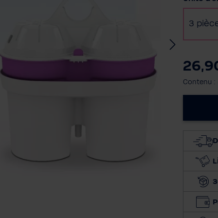
3 pièc
26,9
Contenu :
D
L
3
P