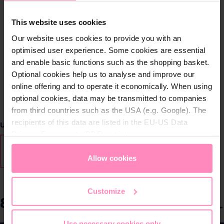
This website uses cookies
Our website uses cookies to provide you with an
optimised user experience. Some cookies are essential
and enable basic functions such as the shopping basket.
Optional cookies help us to analyse and improve our
online offering and to operate it economically. When using
optional cookies, data may be transmitted to companies
from third countries such as the USA (e.g. Google). The
recipients of this data are listed in the EU-US Data
Sélectionnez
Unité d'emballage
Privacy Framework (DPF), which guarantees an
appropriate level of data protection. You can
accept all
10 pièces
1 pièce
(Cette option n'est pas disponible
cookies
or
only allow necessary cookies
. You can
Allow cookies
access and change your chosen setting at any time in
the footer of this website.
Customize
81,90 €
S
Prix TTC, frais de livraison en sus
é
Use necessary cookies only