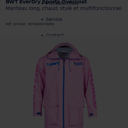
BWT EverDry Sports Overcoat
Professionnels
Manteau long, chaud, stylé et multifonctionnel
Service
Réf. produit : 9010625019289
Contact
gnorer la galerie d'images
À propos de BWT