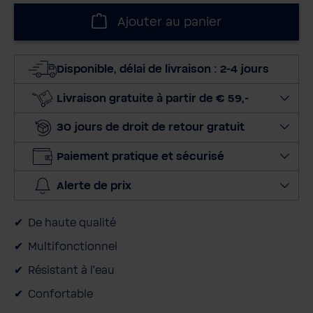
l
Ajouter au panier
e
c
t
Disponible, délai de livraison : 2-4 jours
i
o
Livraison gratuite à partir de € 59,-
n
30 jours de droit de retour gratuit
n
e
Paiement pratique et sécurisé
r
l
Alerte de prix
a
q
De haute qualité
u
a
Multifonctionnel
n
Résistant à l'eau
t
Confortable
i
t