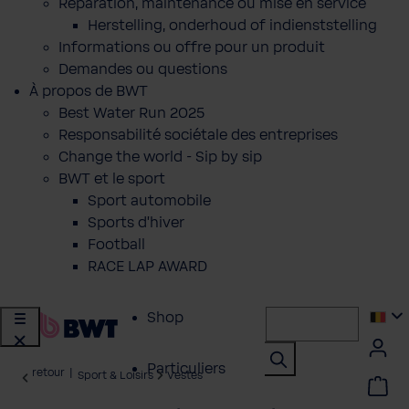
Réparation, maintenance ou mise en service
Herstelling, onderhoud of indienststelling
Informations ou offre pour un produit
Demandes ou questions
À propos de BWT
Best Water Run 2025
Responsabilité sociétale des entreprises
Change the world - Sip by sip
BWT et le sport
Sport automobile
Sports d'hiver
Football
RACE LAP AWARD
Shop
Particuliers
retour
|
Sport & Loisirs
Vestes