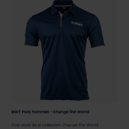
BWT Polo hommes - Change the World
Taille
S
XL
2XL
3XL
Polo stylé de la collection Change the World