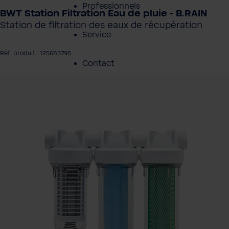
Professionnels
BWT Station Filtration Eau de pluie - B.RAIN
Station de filtration des eaux de récupération
Service
Réf. produit : 125683795
Contact
rer la galerie d'images
À propos de BWT