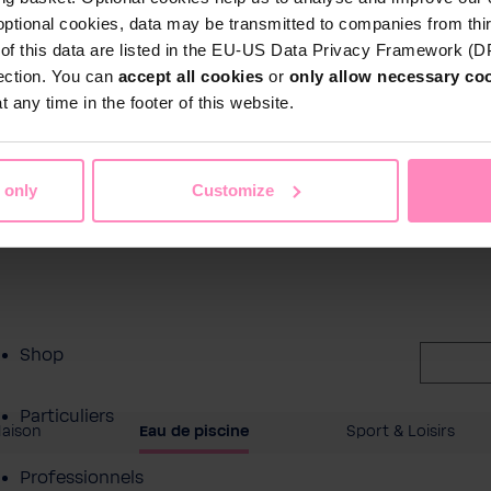
optional cookies, data may be transmitted to companies from thi
s of this data are listed in the EU-US Data Privacy Framework (
tection. You can
accept all cookies
or
only allow necessary co
 any time in the footer of this website.
 only
Customize
Shop
Particuliers
Maison
Eau de piscine
Sport & Loisirs
Professionnels