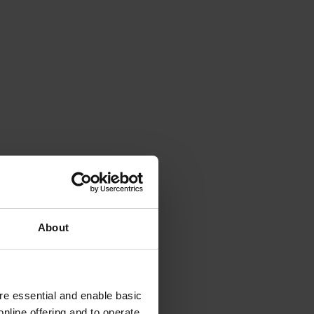
About
e essential and enable basic
nline offering and to operate