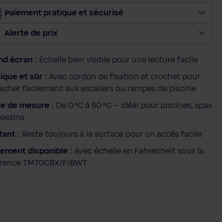
e
Paiement pratique et sécurisé
r
l
Alerte de prix
a
q
nd écran :
Échelle bien visible pour une lecture facile
u
a
ique et sûr :
Avec cordon de fixation et crochet pour
n
tacher facilement aux escaliers ou rampes de piscine
t
ge de mesure :
De 0 °C à 50 °C – idéal pour piscines, spas
i
bassins
t
tant :
Reste toujours à la surface pour un accès facile
é
lement disponible :
Avec échelle en Fahrenheit sous la
érence TM70CBX/F/BWT