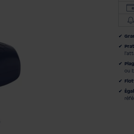
Gra
Prat
l'at
Pla
ou 
Flot
Éga
réf