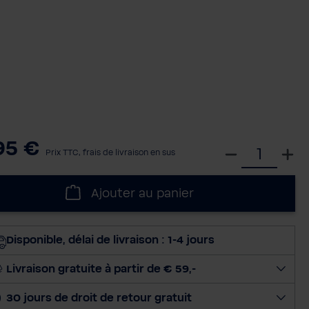
95 €
S
Prix TTC, frais de livraison en sus
é
l
Ajouter au panier
e
c
t
Disponible, délai de livraison : 1-4 jours
i
o
Livraison gratuite à partir de € 59,-
n
30 jours de droit de retour gratuit
n