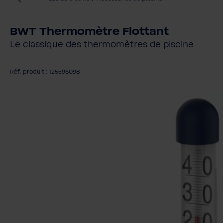
BWT Thermomètre Flottant
Le classique des thermomètres de piscine
Réf. produit : 125596098
Ignorer la galerie d'images