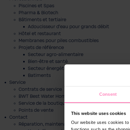
Piscines et Spas
Pharma & Biotech
Bâtiments et tertiaire
Adoucisseur d'eau pour grands débit
Hôtel et restaurant
Membranes pour piles combustibles
Projets de référence
Secteur agro-alimentaire
Bien-être et santé
Secteur énergétique
Batiments
Service
Contrats de service
Consent
BWT Best Water Home App
Service de la boutique en ligne
Points de vente
This website uses cookies
Contact
Our website uses cookies to 
Réparation, maintenance ou mise en service
functions such as the shoppi