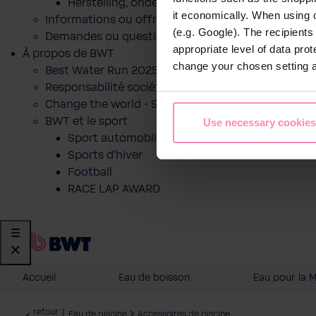
Herstelling, onderhoud of indienststelling
it economically. When using 
Informations ou offre pour un produit
(e.g. Google). The recipient
Demandes ou questions
appropriate level of data pro
À propos de BWT
change your chosen setting at
Best Water Run 2025
Responsabilité sociétale des entreprises
Change the world - Sip by sip
BWT et le sport
Use necessary cookies
Sport automobile
Sports d'hiver
Football
RACE LAP AWARD
Accueil
Eau de boisson
Eau pour la 
retour
|
Eau de piscine
Accessoires de piscine