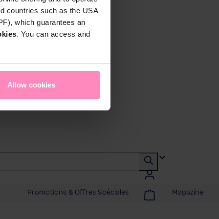
rd countries such as the USA
DPF), which guarantees an
okies
. You can access and
Allow cookies
Promotions & Offres Spéciales
Magazine