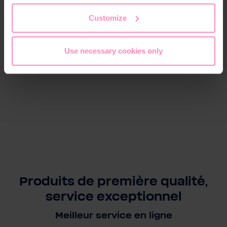
the footer of this website.
Couleur:
Anthracite
Customize
Matériau:
100 % coton
Use necessary cookies only
Sexe:
Enfants
Produits de première qualité,
service exceptionnel
Meilleur service en ligne