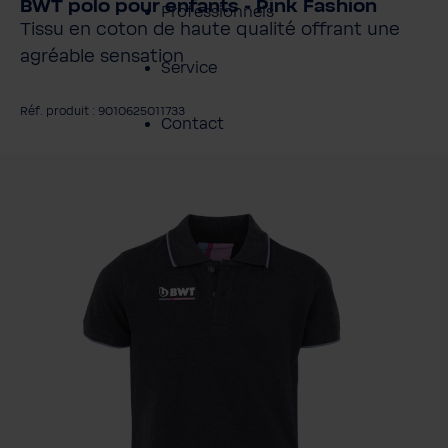
BWT polo pour enfants - Pink Fashion
Professionnels
Tissu en coton de haute qualité offrant une
agréable sensation
Service
Réf. produit : 9010625011733
Contact
gnorer la galerie d'images
À propos de BWT