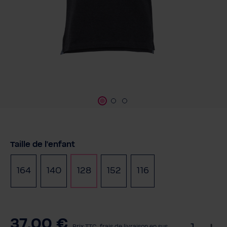
Sélectionnez
Taille de l'enfant
164
140
128
152
116
37,00 €
S
Prix TTC, frais de livraison en sus