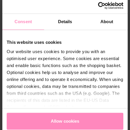
i
t
é
Consent
Details
About
Description
Avec notre polo BWT Pink Fashion de haute qualité,
This website uses cookies
vous êtes tout à fait dans le vent. L'impression
Our website uses cookies to provide you with an
discrète du logo BWT sur la poitrine et l'impression
optimised user experience. Some cookies are essential
tonale du logo BWT dans le dos en bas vous
and enable basic functions such as the shopping basket.
permettent de vous démarquer. Le col et les
Optional cookies help us to analyse and improve our
manches en tissu ripstop et les boutons sont
online offering and to operate it economically. When using
également décorés du logo BWT.
optional cookies, data may be transmitted to companies
from third countries such as the USA (e.g. Google). The
recipients of this data are listed in the EU-US Data
Privacy Framework (DPF), which guarantees an
appropriate level of data protection. You can
accept all
cookies
or
only allow necessary cookies
. You can
Allow cookies
Détails techniques
access and change your chosen setting at any time in