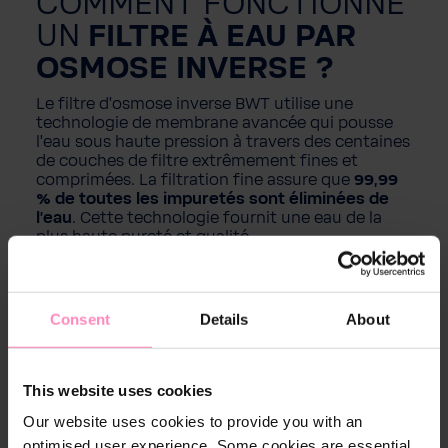
COMMENT FONCTIONNE
UN
FILTRE À EAU PAR
OSMOSE INVERSE ?
Le filtre d'osmose inverse BWT utilise une
technologie de membrane avancée qui pousse
l'eau sous haute pression à travers des centaines
de couches de filtre extrêmement fines et
comprimées. La filtration fine assure que
99,99
% de toutes les impuretés sont éliminées de
l'eau
. Cette technologie fournit une eau de la
plus haute pureté et qualité.
Consent
Details
About
This website uses cookies
Our website uses cookies to provide you with an
optimised user experience. Some cookies are essential