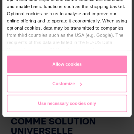
and enable basic functions such as the shopping basket.
Optional cookies help us to analyse and improve our
online offering and to operate it economically. When using
optional cookies, data may be transmitted to companies
from third countries such as the USA (e.g. Google). The
recipients of this data are listed in the EU-US Data
Privacy Framework (DPF), which guarantees an
appropriate level of data protection. You can
accept all
cookies
or
only allow necessary cookies
. You can
Allow cookies
access and change your chosen setting at any time in
the footer of this website.
Customize
Use necessary cookies only
L'OSMOSE INVERSE
COMME SOLUTION
UNIVERSELLE