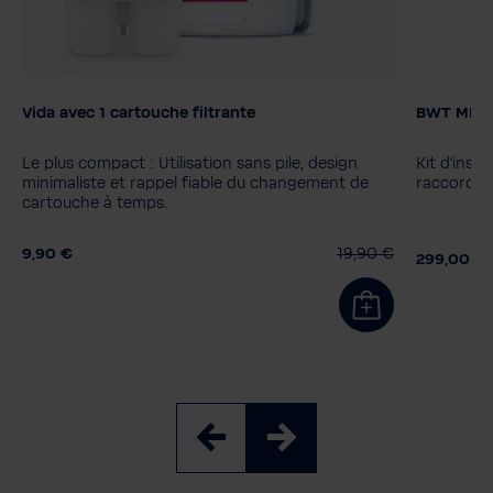
Vida avec 1 cartouche filtrante
BWT MIXXO
Couleur
Filter ca
MyAQUA 
Le plus compact : Utilisation sans pile, design
Kit d'inst
MyAQUA 
minimaliste et rappel fiable du changement de
raccordem
cartouche à temps.
9,90 €
19,90 €
299,00 €