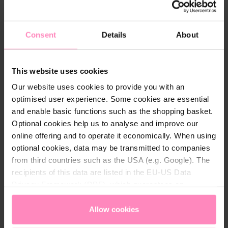
informé dès que, par exemple, le panier de filtration
est plein.
Consent
Details
About
Télécharger
This website uses cookies
Our website uses cookies to provide you with an
bwt-poolroboter-cosmy-200-
optimised user experience. Some cookies are essential
bedienungsanleitung.pdf
and enable basic functions such as the shopping basket.
Télécharger
Optional cookies help us to analyse and improve our
online offering and to operate it economically. When using
optional cookies, data may be transmitted to companies
from third countries such as the USA (e.g. Google). The
recipients of this data are listed in the EU-US Data
Détails techniques
Privacy Framework (DPF), which guarantees an
appropriate level of data protection. You can
accept all
Caddie de
-
cookies
or
only allow necessary cookies
. You can
Allow cookies
transport:
access and change your chosen setting at any time in