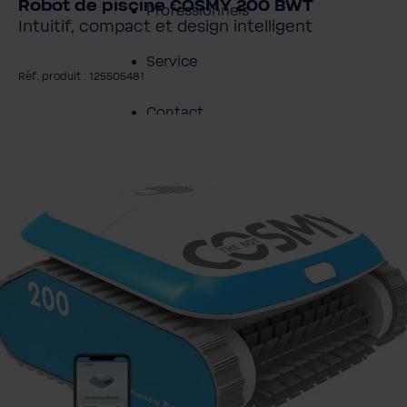
Robot de piscine COSMY 200 BWT
Professionnels
Intuitif, compact et design intelligent
Service
Réf. produit : 125505481
Contact
gnorer la galerie d'images
À propos de BWT