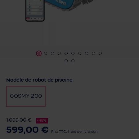
Sélectionnez
Modèle de robot de piscine
COSMY 200
1 099,00 €
-46%
599,00 €
Prix TTC, frais de livraison