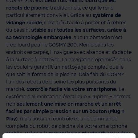
COSMY 200
est deux fois moins lourd que les
robots de piscine
traditionnels, ce qui le rend
particulièrement convivial. Grâce au
système de
vidange rapide
, il est très facile à porter et à retirer
du bassin.
Stable sur toutes les surfaces
.
Grâce à
sa technologie embarquée
, aucun obstacle n'est
trop lourd pour le COSMY 200. Même dans les
endroits escarpés, il navigue avec aisance et s'adapte
à la surface à nettoyer. La navigation optimisée dans
les couloirs garantit un nettoyage complet, quelle
que soit la forme de la piscine. Cela fait du COSMY
l'un des robots de piscine les plus puissants du
marché.
Contrôle facile via votre smartphone.
Le
système d'alimentation électrique « Jupiter » permet
non
seulement une mise en marche et un arrêt
faciles par simple pression sur un bouton (Plug n
Play),
mais aussi un contrôle et une commande
complets du robot de piscine via votre smartphone
mobile. Grâce à la
transmission Bluetooth
, vous êtes