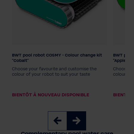
t
BWT pool robot COSMY - Colour change kit
BWT pool 
Kit de changement de couleur
Kit de c
"Cobalt"
"Apple"
Choose your favourite and customise the
Choose yo
colour of your robot to suit your taste
colour of 
BIENTÔT À NOUVEAU DISPONIBLE
BIENTÔT