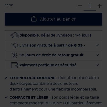
S
en sus
é
l
Ajouter au panier
e
c
t
Disponible, délai de livraison : 1-4 jours
i
o
Livraison gratuite à partir de € 59,-
n
30 jours de droit de retour gratuit
n
e
Paiement pratique et sécurisé
r
l
TECHNOLOGIE MODERNE :
réducteur planétaire à
a
deux étages combiné à deux moteurs
q
d'entraînement pour une fiabilité incomparable.
u
a
COMPACTE ET LÉGER :
son poids léger et sa taille
n
compacte rendent le COSMY 200 particulièrement