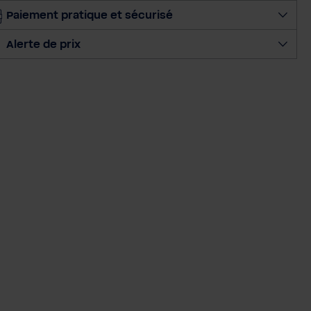
r
Paiement pratique et sécurisé
l
a
Alerte de prix
q
u
a
n
t
i
t
é