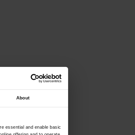
About
e essential and enable basic
nline offering and to operate