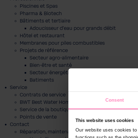
Piscines et Spas
Pharma & Biotech
Bâtiments et tertiaire
Adoucisseur d'eau pour grands débit
Hôtel et restaurant
Membranes pour piles combustibles
Projets de référence
Secteur agro-alimentaire
Bien-être et santé
Secteur énergétique
Batiments
Service
Contrats de service
Consent
BWT Best Water Home App
Service de la boutique en ligne
Points de vente
This website uses cookies
Contact
Our website uses cookies to 
Réparation, maintenance ou mise en service
functions such as the shoppi