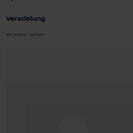
Veredelung
Réf. produit : SW10997
Ignorer la galerie d'images