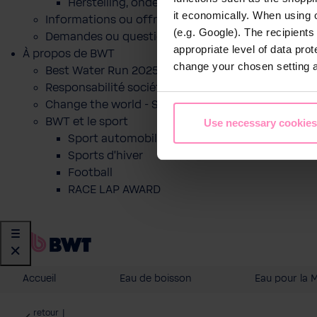
Herstelling, onderhoud of indienststelling
it economically. When using 
Informations ou offre pour un produit
(e.g. Google). The recipient
Demandes ou questions
appropriate level of data pro
À propos de BWT
change your chosen setting at
Best Water Run 2025
Responsabilité sociétale des entreprises
Change the world - Sip by sip
BWT et le sport
Use necessary cookies
Sport automobile
Sports d'hiver
Football
RACE LAP AWARD
Accueil
Eau de boisson
Eau pour la 
retour
|