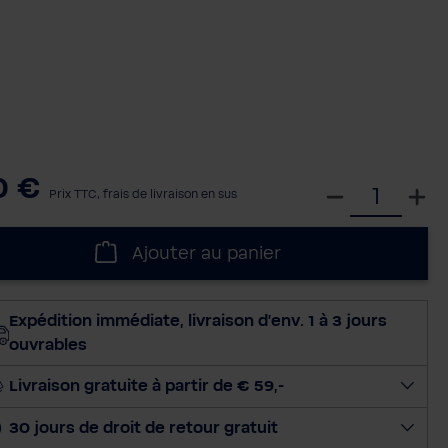
0 €
S
Prix TTC, frais de livraison en sus
é
l
Ajouter au panier
e
c
t
Expédition immédiate, livraison d'env. 1 à 3 jours
i
ouvrables
o
n
Livraison gratuite à partir de € 59,-
n
30 jours de droit de retour gratuit
e