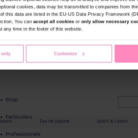
optional cookies, data may be transmitted to companies from thi
s of this data are listed in the EU-US Data Privacy Framework (
tection. You can
accept all cookies
or
only allow necessary co
 any time in the footer of this website.
 only
Customize
Shop
Particuliers
Maison
Eau de piscine
Sport & Loisirs
Professionnels