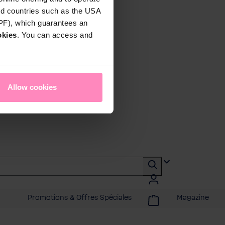
rd countries such as the USA
DPF), which guarantees an
okies
. You can access and
Allow cookies
Promotions & Offres Spéciales
Magazine