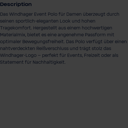
a
Description
n
Das Windhager Event Polo für Damen überzeugt durch
t
seinen sportlich-eleganten Look und hohen
i
Tragekomfort. Hergestellt aus einem hochwertigen
t
Materialmix, bietet es eine angenehme Passform mit
é
optimaler Bewegungsfreiheit. Das Polo verfügt über einen
nahtverdeckten Reißverschluss und trägt stolz das
Windhager-Logo – perfekt für Events, Freizeit oder als
Statement für Nachhaltigkeit.