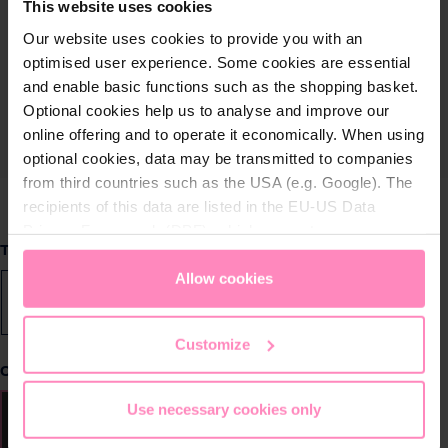
This website uses cookies
Our website uses cookies to provide you with an
optimised user experience. Some cookies are essential
and enable basic functions such as the shopping basket.
Optional cookies help us to analyse and improve our
online offering and to operate it economically. When using
optional cookies, data may be transmitted to companies
from third countries such as the USA (e.g. Google). The
recipients of this data are listed in the EU-US Data
Privacy Framework (DPF), which guarantees an
Sélectionnez
Taille
appropriate level of data protection. You can
accept all
cookies
or
only allow necessary cookies
. You can
Allow cookies
XS
S
M
L
XL
2XL
access and change your chosen setting at any time in
the footer of this website.
Customize
Sélectionnez
Couleur
Use necessary cookies only
Anthrazit
Rouge