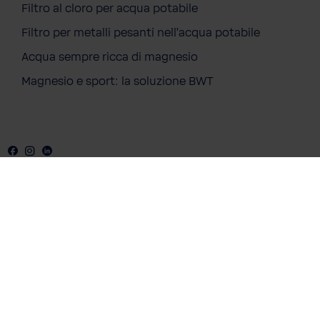
Filtro al cloro per acqua potabile
Filtro per metalli pesanti nell'acqua potabile
Acqua sempre ricca di magnesio
Magnesio e sport: la soluzione BWT
Facebook
Instagram
LinkedIN
Soluzioni
Home
Soluzioni per Privati
Soluzioni per Aziende
L'acqua BWT
Informazioni su BWT
Blog
Chi siamo
Contatti
Varie