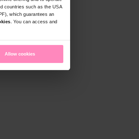
rd countries such as the USA
DPF), which guarantees an
okies
. You can access and
Allow cookies