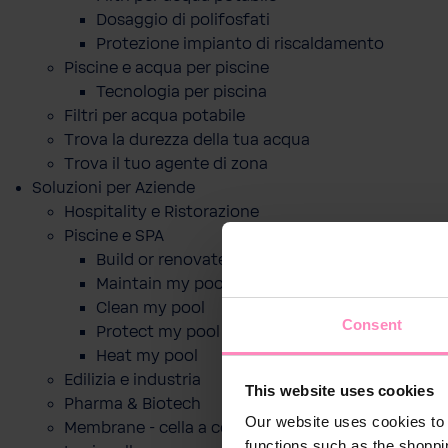
Dosaggio di polifosfati
Protezione impianto di riscaldamento
Piscine e acqua per piscine
Tecnologia per piscina
Filtri per acqua potabile
Trova la durezza della tua acqua
Trova il tuo agente di zona
Soluzioni per Aziende
Hospitality e Ristorazione
Piscine e SPA
Build or renovate my pool
Maintain my pool
Clean my pool
Consent
Protect my pool
Heat my pool
Edilizia e industria
This website uses cookies
Pharma & Biotech
Our website uses cookies to 
Membrane - cella a combustibile
functions such as the shoppi