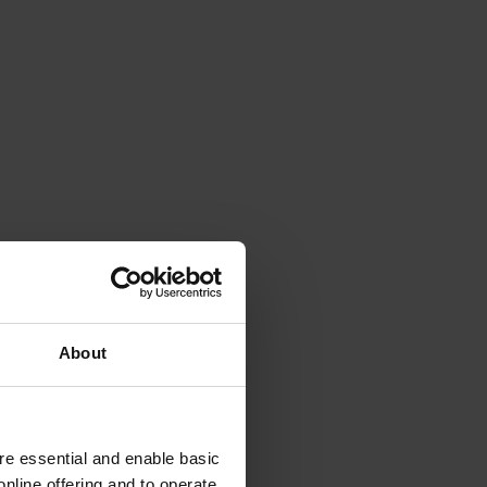
About
e essential and enable basic
nline offering and to operate