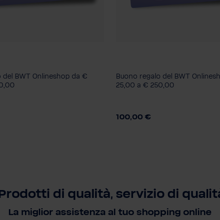
Download
Consegna/Download
ome PDF
Scarica come PDF
 del BWT Onlineshop da €
Buono regalo del BWT Onlines
a visita in confezione
Biglietto da visita in confe
50,00
25,00 a € 250,00
regalo
Importo
100,00 €
0,-
€ 100,-
€ 250,-
€ 25,-
€ 50,-
€ 100,-
€
Prodotti di qualità, servizio di qualit
La miglior assistenza al tuo shopping online