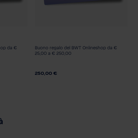
Consegna/Download
Scarica come PDF
hop da €
Buono regalo del BWT Onlineshop da €
zione
Biglietto da visita in confezione
25,00 a € 250,00
regalo
Importo
250,00 €
 250,-
€ 25,-
€ 50,-
€ 100,-
€ 250,-
à