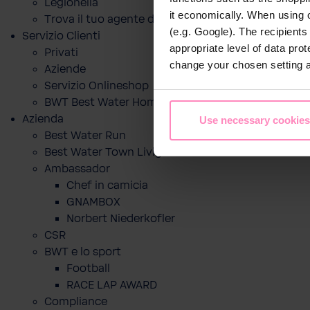
Legionella
it economically. When using 
Trova il tuo agente di zona
(e.g. Google). The recipient
Servizio Clienti
appropriate level of data pro
Privati
change your chosen setting at
Aziende
Servizio Onlineshop
BWT Best Water Home App
Azienda
Use necessary cookies
Best Water Run
Best Water Town Livigno
Ambassador
Chef in camicia
GNAMBOX
Norbert Niederkofler
CSR
BWT e lo sport
Football
RACE LAP AWARD
Compliance