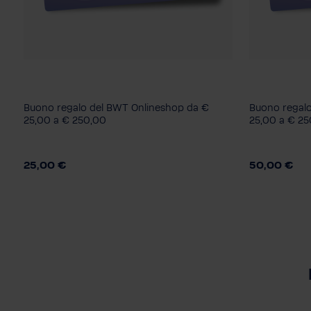
Consegna/Download
Consegna/
Scarica come PDF
Scarica c
Buono regalo del BWT Onlineshop da €
Buono regalo
Biglietto da visita in confezione
Biglietto d
25,00 a € 250,00
25,00 a € 2
regalo
regalo
Importo
Importo
25,00 €
50,00 €
€ 25,-
€ 50,-
€ 100,-
€ 250,-
€ 25,-
€ 5