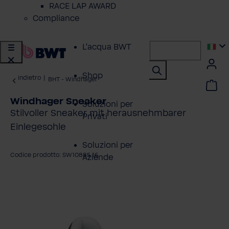
RACE LAP AWARD
Compliance
L'acqua BWT
Shop
indietro
|
BHT - Windhager
Windhager Sneaker
Soluzioni per
Stilvoller Sneaker mit herausnehmbarer
Privati
Einlegesohle
Soluzioni per
Codice prodotto: SW10885.16
Aziende
alta la galleria di immagini
Servizio Clienti
Azienda