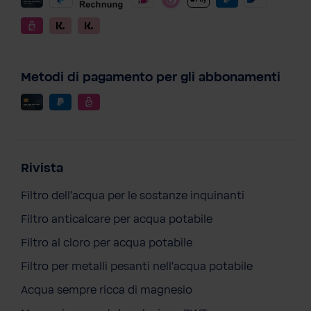
Metodi di pagamento per gli abbonamenti
Rivista
Filtro dell'acqua per le sostanze inquinanti
Filtro anticalcare per acqua potabile
Filtro al cloro per acqua potabile
Windhager Sneaker
Filtro per metalli pesanti nell'acqua potabile
79,90 €
Acqua sempre ricca di magnesio
Prezzi incl. IVA più costi di spedizione