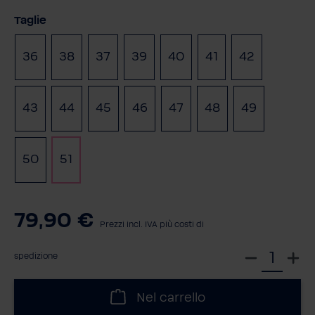
Seleziona
Taglie
36
38
37
39
40
41
42
(Questa opzione non è al momento disponibile.)
43
44
45
46
47
48
49
(Questa op
50
51
79,90 €
Prezzi incl. IVA più costi di
S
spedizione
e
l
Nel carrello
e