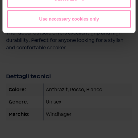
throughout the day. The removable and replaceable
insole adds extra comfort and supports optimal foot
hygiene.
Use necessary cookies only
The rubber outsole offers excellent grip and high
durability. Perfect for anyone looking for a stylish
and comfortable sneaker.
Dettagli tecnici
Colore:
Anthrazit
, Rosso
, Bianco
Genere:
Unisex
Marchio:
Windhager