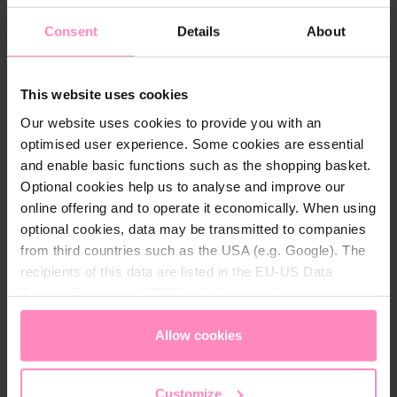
Design.
Consent
Details
About
Hochwertige Materialien: Langlebiges
Obermaterial und Innenfutter für besten
Tragekomfort.
This website uses cookies
Our website uses cookies to provide you with an
optimised user experience. Some cookies are essential
and enable basic functions such as the shopping basket.
Optional cookies help us to analyse and improve our
Descrizione
online offering and to operate it economically. When using
Experience the perfect mix of style and comfort with
optional cookies, data may be transmitted to companies
our
Windhager sneaker
in a modern design. This
from third countries such as the USA (e.g. Google). The
sneaker is not only a real eye-catcher but also
recipients of this data are listed in the EU-US Data
functional and high-quality.
Privacy Framework (DPF), which guarantees an
appropriate level of data protection. You can
accept all
cookies
or
only allow necessary cookies
. You can
Allow cookies
With its breathable upper made of high-quality
access and change your chosen setting at any time in
polyurethane and a mesh polyester lining, it provides
the footer of this website.
a comfortable and fresh wearing experience
Customize