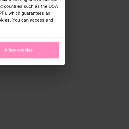
rd countries such as the USA
DPF), which guarantees an
okies
. You can access and
Allow cookies