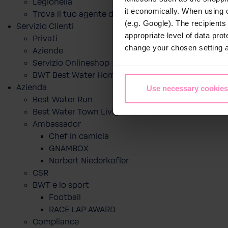
Legionella
it economically. When using 
Trova il tuo agente di zona
(e.g. Google). The recipient
Servizio Clienti
appropriate level of data pro
Privati
change your chosen setting at
Aziende
Servizio Onlineshop
BWT Best Water Home App
Azienda
Use necessary cookies
Best Water Run
Best Water Town Livigno
Ambassador
Chef in camicia
GNAMBOX
Norbert Niederkofler
CSR
BWT e lo sport
Football
RACE LAP AWARD
Compliance