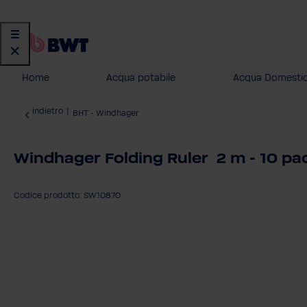
Home
Acqua potabile
Acqua Domesti
indietro
|
BHT - Windhager
Windhager Folding Ruler 2 m - 10 pa
Codice prodotto: SW10870
Salta la galleria di immagini