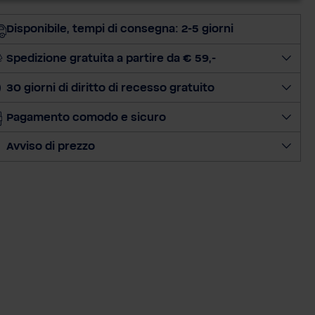
z
i
Disponibile, tempi di consegna: 2-5 giorni
o
n
Spedizione gratuita a partire da € 59,-
a
30 giorni di diritto di recesso gratuito
l
a
Pagamento comodo e sicuro
q
u
Avviso di prezzo
a
n
t
i
t
à