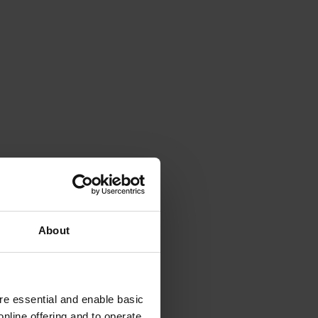
About
e essential and enable basic
nline offering and to operate