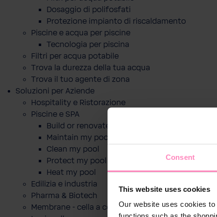
Dosaggio di polifosfati
Protezione impianto di riscaldamento
Piscine e acqua per piscine
Tecnologia per piscina
Filtri per acqua potabile
Trova la durezza della tua acqua
Trova il tuo agente di zona
Soluzioni per Aziende
Hospitality e Ristorazione
Piscine e SPA
Build or renovate my pool
Maintain my pool
Clean my pool
Consent
Protect my pool
Heat my pool
Edilizia e industria
This website uses cookies
Pharma & Biotech
Our website uses cookies to 
Membrane - cella a combustibile
functions such as the shoppi