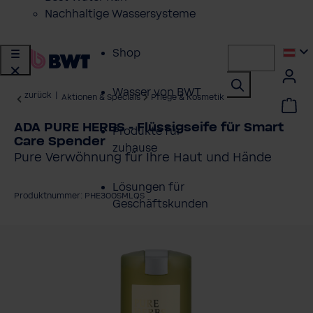
Nachhaltige Wassersysteme
Shop
Wasser von BWT
zurück
|
Aktionen & Specials
Pflege & Kosmetik
ADA PURE HERBS - Flüssigseife für Smart
Produkte für
Care Spender
zuhause
Pure Verwöhnung für Ihre Haut und Hände
Lösungen für
Produktnummer: PHE300SMLQS
Geschäftskunden
ildergalerie überspringen
Kundenservice
Über BWT