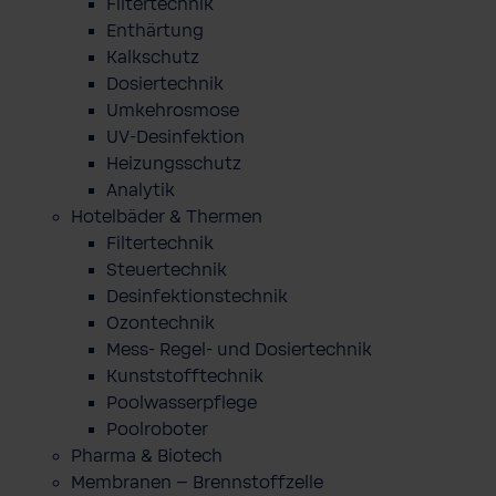
Filtertechnik
Enthärtung
Kalkschutz
Dosiertechnik
Umkehrosmose
UV-Desinfektion
Heizungsschutz
Analytik
Hotelbäder & Thermen
Filtertechnik
Steuertechnik
Desinfektionstechnik
Ozontechnik
Mess- Regel- und Dosiertechnik
Kunststofftechnik
Poolwasserpflege
Poolroboter
Pharma & Biotech
Membranen – Brennstoffzelle