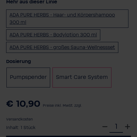
Mehr aus dieser Linie
ADA PURE HERBS - Haar- und Körpershampoo
300 ml
ADA PURE HERBS - Bodylotion 300 ml
ADA PURE HERBS - großes Sauna-Wellnessset
auswählen
Dosierung
Pumpspender
Smart Care System
€ 10,90
Preise inkl. MwSt. zzgl.
Versandkosten
W
Inhalt:
1 Stück
ä