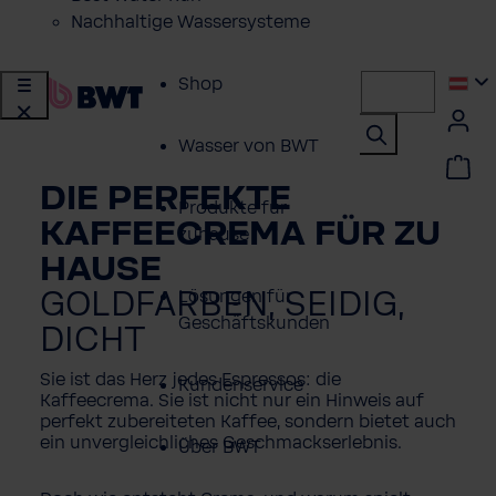
Nachhaltige Wassersysteme
Shop
Wasser von BWT
DIE PERFEKTE
Produkte für
KAFFEECREMA FÜR ZU
zuhause
HAUSE
GOLDFARBEN, SEIDIG,
Lösungen für
Geschäftskunden
DICHT
Sie ist das Herz jedes Espressos: die
Kundenservice
Kaffeecrema. Sie ist nicht nur ein Hinweis auf
perfekt zubereiteten Kaffee, sondern bietet auch
ein unvergleichliches Geschmackserlebnis.
Über BWT