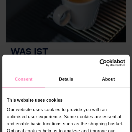
WAS IST
KAFFEECREMA?
Kaffeecrema ist die Schaumschicht, die sich auf
frisch gebrühtem Espresso bildet. Sie besteht
Consent
Details
About
aus feinen Kaffeeölen, Proteinen und
Gasbläschen, die während der Hochdruck-
Extraktion entstehen.
This website uses cookies
Eine perfekte Crema zeichnet sich durch ihre
Our website uses cookies to provide you with an
dichte, gleichmäßige Struktur und ihren seidigen
optimised user experience. Some cookies are essential
Glanz aus. Sie ist das Markenzeichen eines
and enable basic functions such as the shopping basket.
erstklassigen Espressos und ein unverzichtbarer
Optional cookies help us to analyse and improve our
Bestandteil des Kaffeegenusses.