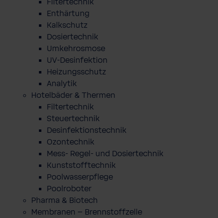
Filtertechnik
Enthärtung
Kalkschutz
Dosiertechnik
Umkehrosmose
UV-Desinfektion
Heizungsschutz
Analytik
Hotelbäder & Thermen
Filtertechnik
Steuertechnik
Desinfektionstechnik
Ozontechnik
Mess- Regel- und Dosiertechnik
Kunststofftechnik
Poolwasserpflege
Poolroboter
Pharma & Biotech
Membranen – Brennstoffzelle