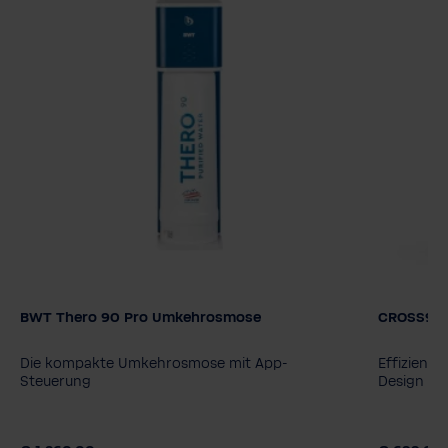
BWT Thero 90 Pro Umkehrosmose
CROSS90
Modell
BWT Thero 90
BWT Thero 90 Pro
Die kompakte Umkehrosmose mit App-
Effizient
Steuerung
Design