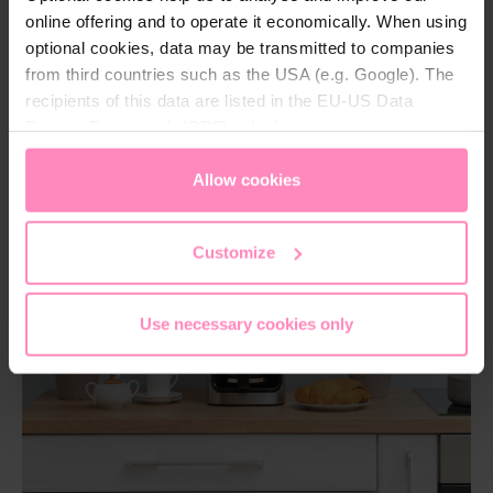
online offering and to operate it economically. When using
optional cookies, data may be transmitted to companies
from third countries such as the USA (e.g. Google). The
recipients of this data are listed in the EU-US Data
Privacy Framework (DPF), which guarantees an
appropriate level of data protection. You can
accept all
cookies
or
only allow necessary cookies
. You can
Allow cookies
access and change your chosen setting at any time in
the footer of this website.
Customize
Use necessary cookies only