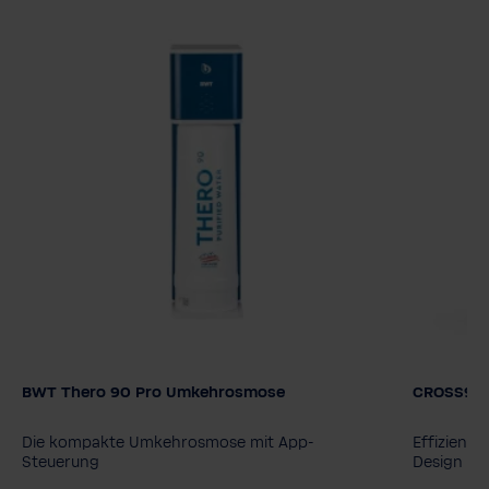
BWT Thero 90 Pro Umkehrosmose
CROSS90
Modell
BWT Thero 90
BWT Thero 90 Pro
Die kompakte Umkehrosmose mit App-
Effizient
Steuerung
Design