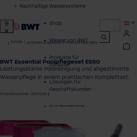
Nachhaltige Wassersysteme
Shop
Wasser von BWT
zurück
|
Aktionen & Specials
Pool Vorteils-Sets
Produkte für
BWT Essential Poolpflegeset ES50
zuhause
Leistungsstarke Poolreinigung und abgestimmte
Wasserpflege in einem praktischen Komplettset.
Lösungen für
Geschäftskunden
Produktnummer: SW11039.2
Kundenservice
ergalerie überspringen
Über BWT