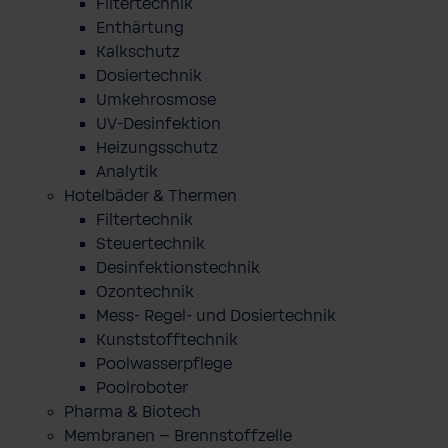
Filtertechnik
Enthärtung
Kalkschutz
Dosiertechnik
Umkehrosmose
UV-Desinfektion
Heizungsschutz
Analytik
Hotelbäder & Thermen
Filtertechnik
Steuertechnik
Desinfektionstechnik
Ozontechnik
Mess- Regel- und Dosiertechnik
Kunststofftechnik
Poolwasserpflege
Poolroboter
Pharma & Biotech
Membranen – Brennstoffzelle