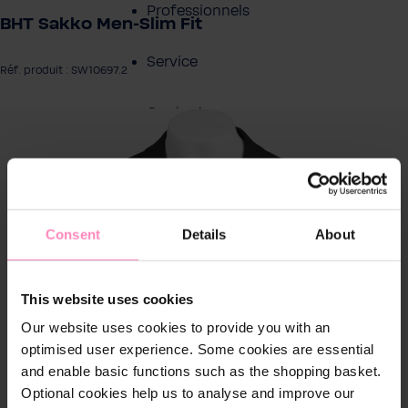
Professionnels
BHT Sakko Men-Slim Fit
Service
Réf. produit : SW10697.2
Contact
rer la galerie d'images
À propos de BWT
Consent
Details
About
This website uses cookies
Our website uses cookies to provide you with an
optimised user experience. Some cookies are essential
and enable basic functions such as the shopping basket.
Optional cookies help us to analyse and improve our