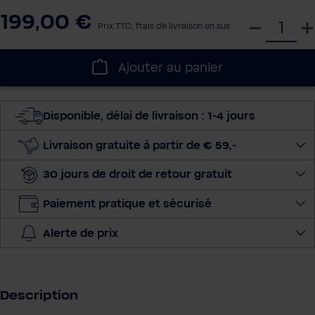
199,00 €
S
Prix TTC, frais de livraison en sus
é
l
Ajouter au panier
e
c
t
Disponible, délai de livraison : 1-4 jours
i
o
Livraison gratuite à partir de € 59,-
n
30 jours de droit de retour gratuit
n
e
Paiement pratique et sécurisé
r
l
Alerte de prix
a
q
u
a
Description
n