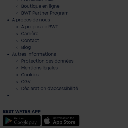
Boutique en ligne
BWT Partner Program
A propos de nous
A propos de BWT
Carrière
Contact
Blog
Autres informations
Protection des données
Mentions légales
Cookies
CGV
Déclaration d'accessibilité
BHT Sakko Men-Slim Fit
BEST WATER APP
199,00 €
Android
iOS
Prix TTC, frais de livraison en sus