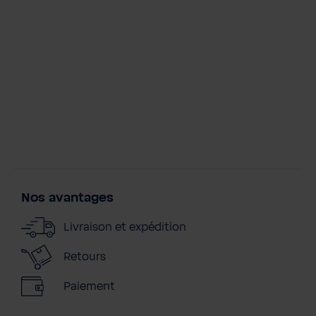
t
i
t
é
Nos avantages
Livraison et expédition
Retours
Paiement