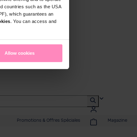
rd countries such as the USA
DPF), which guarantees an
okies
. You can access and
Allow cookies
Promotions & Offres Spéciales
Magazine