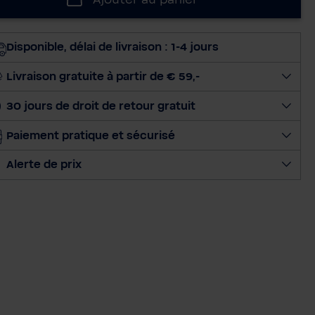
Ajouter au panier
e
c
t
Disponible, délai de livraison : 1-4 jours
i
o
Livraison gratuite à partir de € 59,-
n
30 jours de droit de retour gratuit
n
e
Paiement pratique et sécurisé
r
l
Alerte de prix
a
q
u
a
n
t
i
t
é