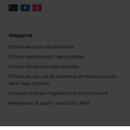
Magazine
Filtre à eau pour les polluants
Filtre à calcaire pour l'eau potable
Filtre à chlore pour eau potable
Filtre à eau en cas de présence de métaux lourds
dans l'eau potable
BWT Chaussure de course
Une eau riche en magnésium à tout moment
157,20 €
Prix TTC, frais de livraison en sus
Magnésium & sport : la solution BWT
Ajouter au panier