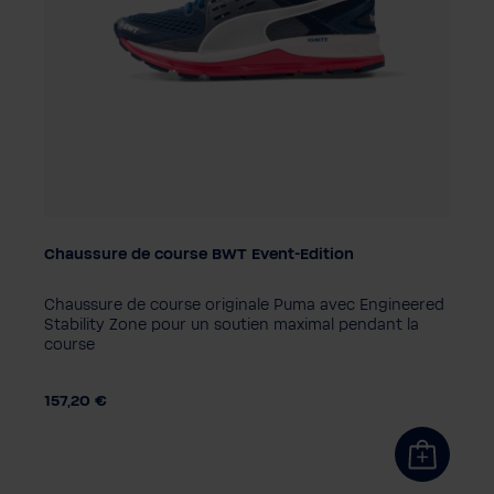
Chaussure de course BWT Event-Edition
Couleur
Chaussure de course originale Puma avec Engineered
Tailles des chaussures
Stability Zone pour un soutien maximal pendant la
course
37,5
38,5
40,5
157,20 €