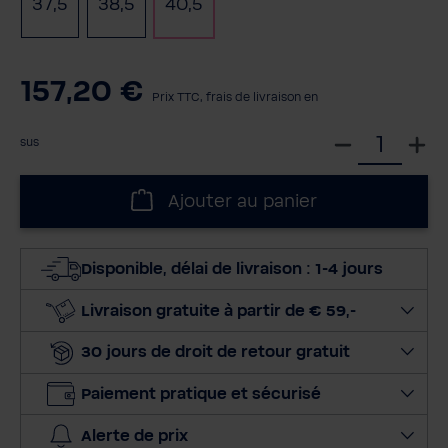
37,5
38,5
40,5
157,20 €
Prix TTC, frais de livraison en
S
sus
é
l
Ajouter au panier
e
c
t
Disponible, délai de livraison : 1-4 jours
i
o
Livraison gratuite à partir de € 59,-
n
30 jours de droit de retour gratuit
n
e
Paiement pratique et sécurisé
r
l
Alerte de prix