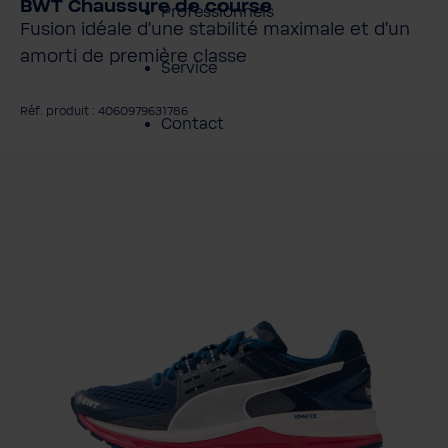
BWT Chaussure de course
Professionnels
Fusion idéale d'une stabilité maximale et d'un
amorti de première classe
Service
Réf. produit : 4060979631786
Contact
gnorer la galerie d'images
À propos de BWT