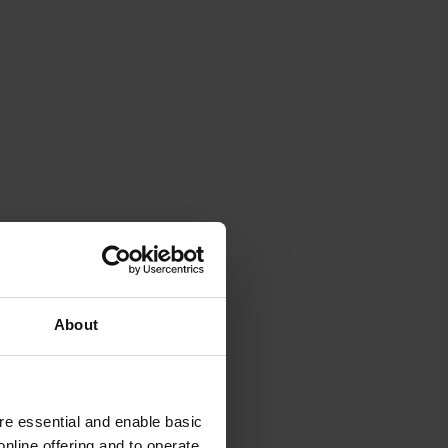
About
e essential and enable basic
nline offering and to operate