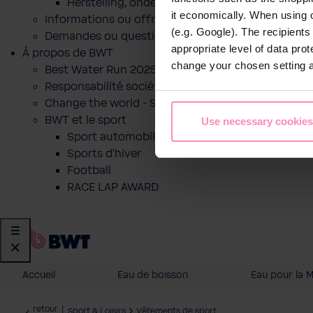
Herstelling, onderhoud of indienststelling
it economically. When using 
Informations ou offre pour un produit
(e.g. Google). The recipient
Demandes ou questions
appropriate level of data pro
À propos de BWT
change your chosen setting at
Best Water Run 2025
Responsabilité sociétale des entreprises
Change the world - Sip by sip
BWT et le sport
Use necessary cookies
Sport automobile
Sports d'hiver
Football
RACE LAP AWARD
Accueil
Eau de boisson
Eau pour la 
retour
|
Sport & Loisirs
Vêtements de sport