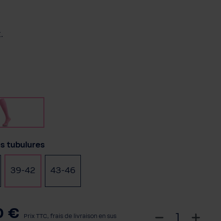
.
nnez
Rose
nnez
es tubulures
39-42
43-46
0 €
S
Prix TTC, frais de livraison en sus