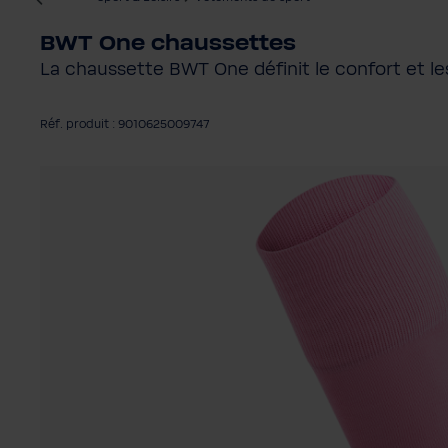
BWT One chaussettes
La chaussette BWT One définit le confort et l
Réf. produit : 9010625009747
Ignorer la galerie d'images