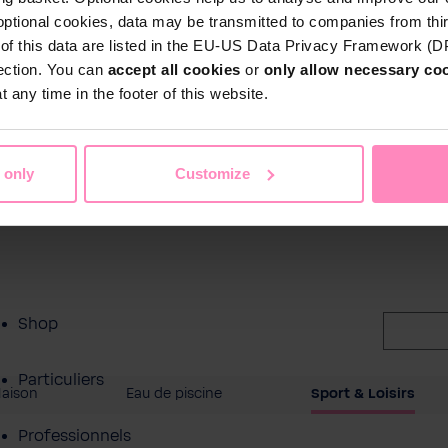
optional cookies, data may be transmitted to companies from thi
s of this data are listed in the EU-US Data Privacy Framework (
tection. You can
accept all cookies
or
only allow necessary co
 any time in the footer of this website.
 only
Customize
Shop
Particuliers
Maison
Eau de piscine
Sport & Loisirs
Professionnels