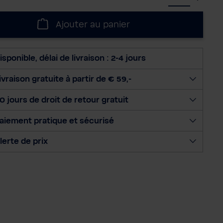
é
l
Ajouter au panier
e
c
t
isponible, délai de livraison : 2-4 jours
i
o
ivraison gratuite à partir de € 59,-
n
0 jours de droit de retour gratuit
n
e
aiement pratique et sécurisé
r
l
lerte de prix
a
q
u
a
n
t
i