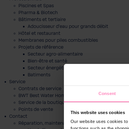
Piscines et Spas
Pharma & Biotech
Bâtiments et tertiaire
Adoucisseur d'eau pour grands débit
Hôtel et restaurant
Membranes pour piles combustibles
Projets de référence
Secteur agro-alimentaire
Bien-être et santé
Secteur énergétique
Batiments
Service
Contrats de service
Consent
BWT Best Water Home App
Service de la boutique en ligne
Points de vente
This website uses cookies
Contact
Our website uses cookies to 
Réparation, maintenance ou mise en service
functions such as the shoppi