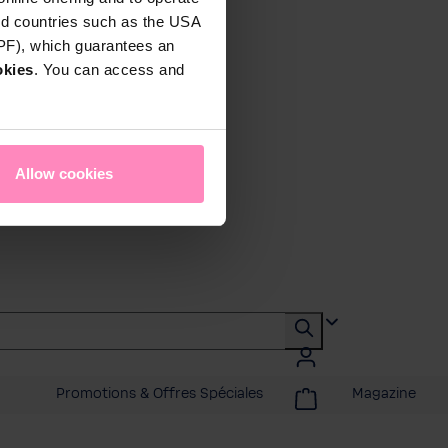
rd countries such as the USA
DPF), which guarantees an
okies
. You can access and
Allow cookies
Promotions & Offres Spéciales
Magazine