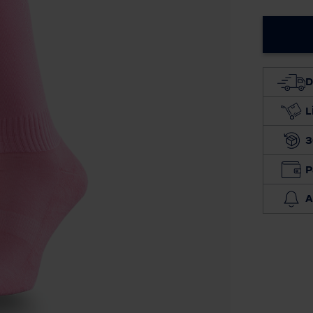
D
L
3
P
A