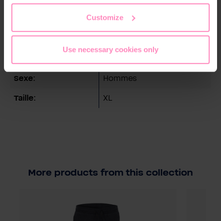
the footer of this website.
Customize
Détails techniques
Couleur:
Anthracite
Use necessary cookies only
Matériau:
100 % coton
Sexe:
Hommes
Taille:
XL
More products from this collection