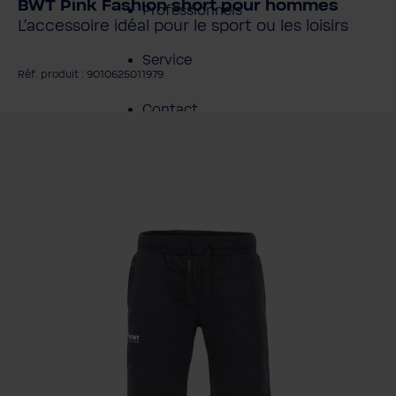
BWT Pink Fashion short pour hommes
Professionnels
L’accessoire idéal pour le sport ou les loisirs
Service
Réf. produit : 9010625011979
Contact
gnorer la galerie d'images
À propos de BWT