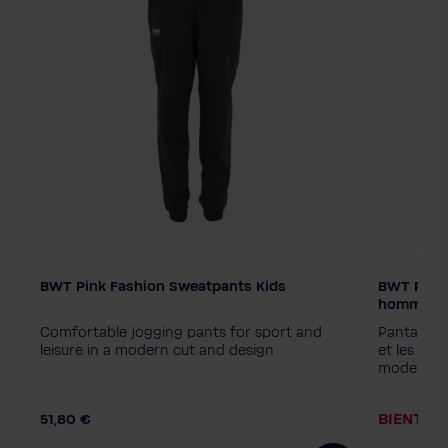
BWT Pink Fashion Sweatpants Kids
BWT Pink 
Taille de l'enfant
Sexe
hommes
164
140
128
152
116
Homme
 à
Comfortable jogging pants for sport and
Pantalon d
Taille h
leisure in a modern cut and design
et les loi
moderne
M
S
X
BIENTÔT
51,80 €