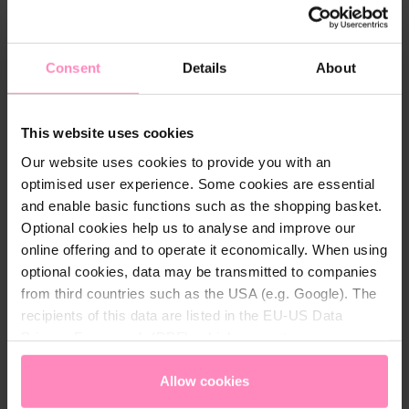
Consent
Details
About
Description
This website uses cookies
Avec notre collection BWT Pink Fashion Lifestyle,
Our website uses cookies to provide you with an
vous êtes à la pointe de la mode : le matériau de
optimised user experience. Some cookies are essential
haute qualité s'adapte idéalement à la forme du
and enable basic functions such as the shopping basket.
corps et offre un grand confort. Le short convient
Optional cookies help us to analyse and improve our
aussi bien aux séances de sport intenses qu'aux
online offering and to operate it economically. When using
activités agréables pendant vos loisirs.
optional cookies, data may be transmitted to companies
Les poches latérales pratiques sont idéales pour
from third countries such as the USA (e.g. Google). The
garder toujours sur soi les petits objets comme les
recipients of this data are listed in the EU-US Data
clés, etc. Avec son coloris anthracite discret, ce
Privacy Framework (DPF), which guarantees an
pantalon fait toujours bonne impression.
appropriate level of data protection. You can
accept all
cookies
or
only allow necessary cookies
. You can
Allow cookies
access and change your chosen setting at any time in