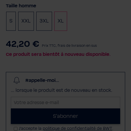
Sélectionnez
Taille homme
S
XXL
3XL
XL
42,20 €
Prix TTC, frais de livraison en sus
Ce produit sera bientôt à nouveau disponible.
Rappelle-moi...
... lorsque le produit est de nouveau en stock.
V
o
t
S'abonner
r
J'accepte la
politique de confidentialité de BWT
.
e