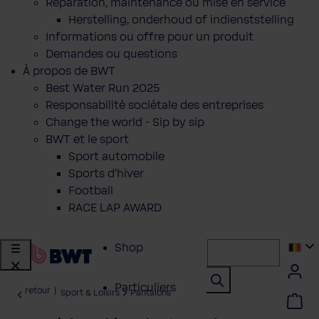
Réparation, maintenance ou mise en service
Herstelling, onderhoud of indienststelling
Informations ou offre pour un produit
Demandes ou questions
À propos de BWT
Best Water Run 2025
Responsabilité sociétale des entreprises
Change the world - Sip by sip
BWT et le sport
Sport automobile
Sports d'hiver
Football
RACE LAP AWARD
Shop
Particuliers
retour
|
Sport & Loisirs
Pantalons