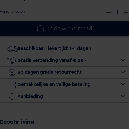
S
verzendkosten
e
l
In de winkelmand
e
c
t
Beschikbaar, levertijd: 1-4 dagen
e
e
Gratis verzending vanaf € 59,-
r
30 dagen gratis retourrecht
h
o
Gemakkelijke en veilige betaling
e
v
Aanbieding
e
e
l
h
Beschrijving
e