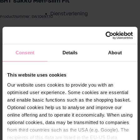
BHT Sakko Men-Slim Fit
Dienstverlening
Productnummer: SW10697.10
Contact
eeldingengalerij overslaan
Over BWT
Consent
Details
About
This website uses cookies
Our website uses cookies to provide you with an
optimised user experience. Some cookies are essential
and enable basic functions such as the shopping basket.
Optional cookies help us to analyse and improve our
online offering and to operate it economically. When using
optional cookies, data may be transmitted to companies
from third countries such as the USA (e.g. Google). The
recipients of this data are listed in the EU-US Data